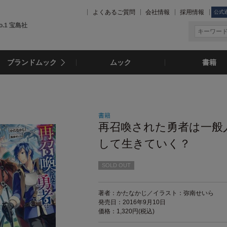
よくあるご質問
会社情報
採用情報
公式
.1 宝島社
ブランドムック
ムック
書籍
書籍
再召喚された勇者は一般
して生きていく？
SOLD OUT
著者：かたなかじ／イラスト：弥南せいら
発売日：2016年9月10日
価格：1,320円(税込)