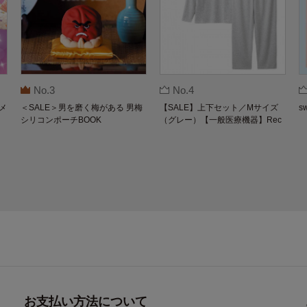
No.3
No.4
メ
＜SALE＞男を磨く梅がある 男梅
【SALE】上下セット／Mサイズ
s
シリコンポーチBOOK
（グレー）【一般医療機器】Rec
overypro Lab. 疲労回復ウェア 長
袖クルーネック・ロングパンツ
お支払い方法について