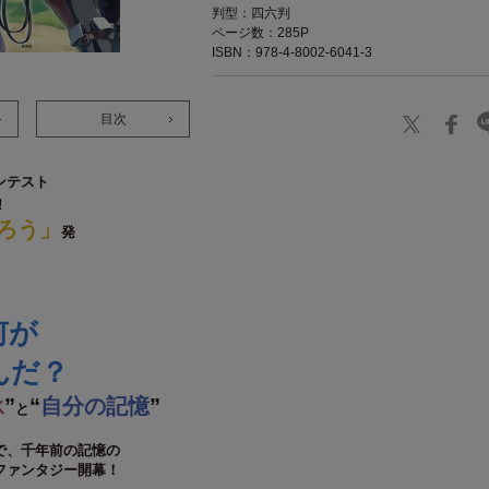
判型：四六判
ページ数：285P
ISBN：978-4-8002-6041-3
目次
ンテスト
!
ろう」
発
何が
んだ？
承
”
“
自分の記憶
”
と
で、千年前の記憶の
ファンタジー開幕！