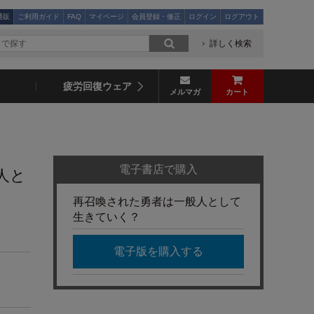
通販
ご利用ガイド
FAQ
マイページ
会員登録・修正
ログイン
ログアウト
詳しく検索
疲労回復ウェア
メルマガ
カート
電子書店で購入
人と
再召喚された勇者は一般人として
生きていく？
電子版を購入する