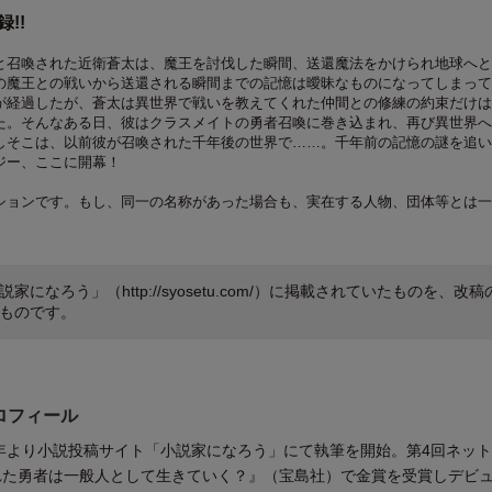
!!
と召喚された近衛蒼太は、魔王を討伐した瞬間、送還魔法をかけられ地球へと
の魔王との戦いから送還される瞬間までの記憶は曖昧なものになってしまって
が経過したが、蒼太は異世界で戦いを教えてくれた仲間との修練の約束だけは
た。そんなある日、彼はクラスメイトの勇者召喚に巻き込まれ、再び異世界へ
しそこは、以前彼が召喚された千年後の世界で……。千年前の記憶の謎を追い
ジー、ここに開幕！
ションです。もし、同一の名称があった場合も、実在する人物、団体等とは一
家になろう」（http://syosetu.com/）に掲載されていたものを、改稿
ものです。
ロフィール
5年より小説投稿サイト「小説家になろう」にて執筆を開始。第4回ネッ
れた勇者は一般人として生きていく？』（宝島社）で金賞を受賞しデビ