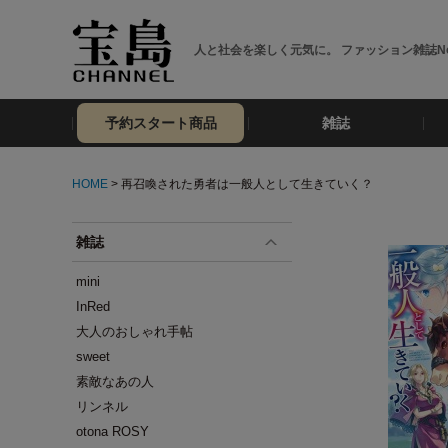
人と社会を楽しく元気に。 ファッション雑誌No
予約スタート商品
雑誌
HOME
> 再召喚された勇者は一般人として生きていく？
雑誌
mini
InRed
大人のおしゃれ手帖
sweet
素敵なあの人
リンネル
otona ROSY