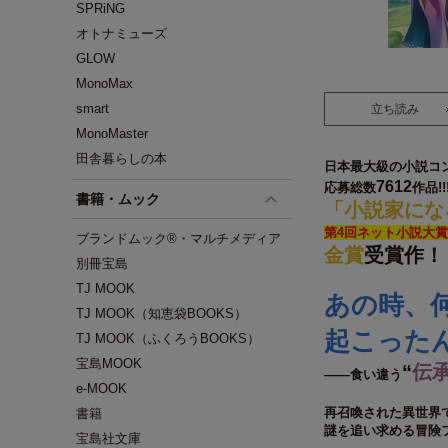
SPRiNG
オトナミューズ
GLOW
MonoMax
smart
立ち読み
MonoMaster
田舎暮らしの本
日本最大級の小説コ
7612
応募総数
作品!!
書籍・ムック
「小説家にな
第4回ネット小説大賞
ブランドムック®・マルチメディア
金賞
受賞作！
別冊宝島
TJ MOOK
あの時、
TJ MOOK（知恵袋BOOKS）
起こった
TJ MOOK（ふくろうBOOKS）
宝島MOOK
“
伝
――食い違う
e-MOOK
再召喚された異世界
書籍
謎を追い求める冒険
宝島社文庫