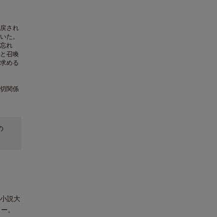
戻され
いた。
忘れ
と召喚
求める
切関係
の
ト小説大
ュー。