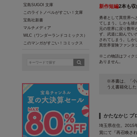
宝島SUGOI 文庫
新作短編
2本も収録
このライトノベルがすごい！文庫
勇者として異世界へ
宝島社新書
てしまう。しかも彼
マルチメディア
元の世界に戻り数年
ず、武道に励んでい
WLC（ワンダーランドコミックス）
されてしまう。しか
このマンガがすごい！コミックス
異世界冒険ファンタ
※この物語はフィク
ありません。
※本書は、「小説
うえ書籍化した
かたなかじ プ
埼玉県在住。201
賞にて『再召喚さ