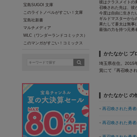
彼はクラスメイトの
宝島SUGOI 文庫
召喚された先は、彼
このライトノベルがすごい！文庫
今度は自由に生きた
ギルドマスターから
宝島社新書
果たして蒼太は無事
マルチメディア
最強の力を持つ元勇
WLC（ワンダーランドコミックス）
このマンガがすごい！コミックス
かたなかじ プ
埼玉県在住。201
賞にて『再召喚さ
かたなかじ の
再召喚された勇者
再召喚された勇者
再召喚された勇者