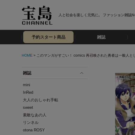
人と社会を楽しく元気に。 ファッション雑誌No
予約スタート商品
雑誌
HOME
> このマンガがすごい！ comics 再召喚された勇者は一般人と
雑誌
mini
InRed
大人のおしゃれ手帖
sweet
素敵なあの人
リンネル
otona ROSY