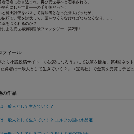
勇者召喚に巻き込まれ、再び異世界へと召喚される。
が平和にした世界――の千年後だった！
いと魔王討伐をパスして冒険者となった蒼太だったが、
の依頼で、竜を討伐して、薬をつくらなければならなくなり……。
に薬をつくれるのか？
者による異世界満喫冒険ファンタジー、第2弾！
ロフィール
5年より小説投稿サイト「小説家になろう」にて執筆を開始。第4回ネッ
れた勇者は一般人として生きていく？』（宝島社）で金賞を受賞しデビ
他の作品
は一般人として生きていく？
は一般人として生きていく？ エルフの国の水晶姫
は一般人として生きていく？ 獣人の国の狂戦士