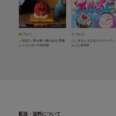
No.1
No.2
＜SALE＞男を磨く梅がある 男梅
ふしぎなとろけるスクイーズ！ 
シリコンポーチBOOK
ルぷにBOOK
配送・送料について