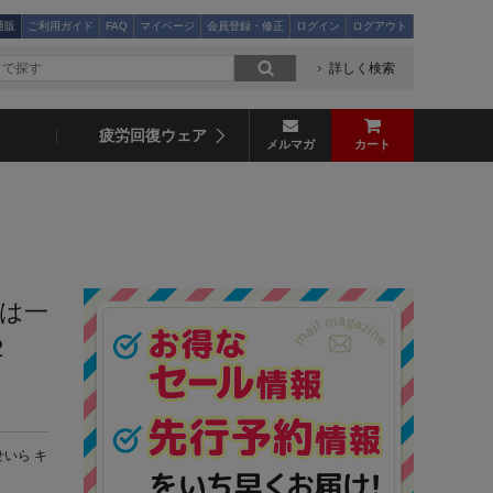
通販
ご利用ガイド
FAQ
マイページ
会員登録・修正
ログイン
ログアウト
詳しく検索
疲労回復ウェア
メルマガ
カート
者は一
2
いら キ