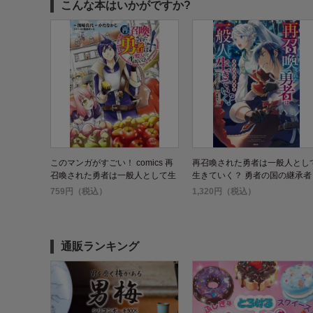
こんな本はいかがですか?
このマンガがすごい！ comics 再
再召喚された勇者は一般人とし
召喚された勇者は一般人として生
生きていく？ 勇者の国の継承者
きていく?
759円（税込）
1,320円（税込）
通販ランキング