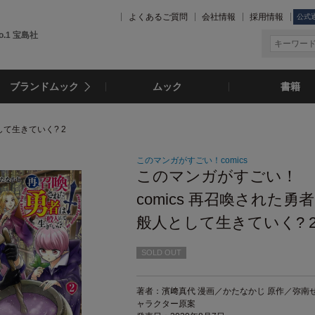
よくあるご質問
会社情報
採用情報
公式
.1 宝島社
ブランドムック
ムック
書籍
して生きていく? 2
このマンガがすごい！comics
このマンガがすごい！
comics 再召喚された勇
般人として生きていく? 
SOLD OUT
著者：濱﨑真代 漫画／かたなかじ 原作／弥南せ
ャラクター原案