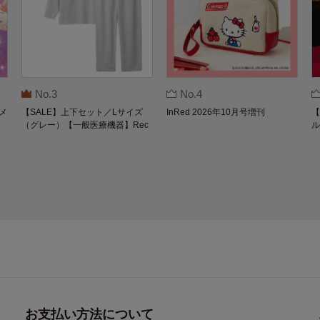
No.3
No.4
メ
【SALE】上下セット／Lサイズ
InRed 2026年10月号増刊
【
（グレー）【一般医療機器】Rec
ル
overypro Lab. 疲労回復ウェア 長
O
袖クルーネック・ロングパンツ
お支払い方法について