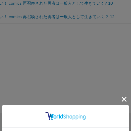
！ comics 再召喚された勇者は一般人として生きていく? 10
！ comics 再召喚された勇者は一般人として生きていく？ 12