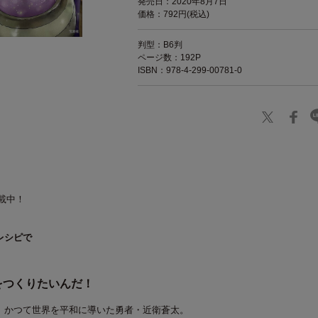
発売日：2020年8月7日
価格：792円(税込)
判型：B6判
ページ数：192P
ISBN：978-4-299-00781-0
連載中！
レシピで
を
つくりたい
んだ！
、かつて世界を平和に導いた勇者・近衛蒼太。