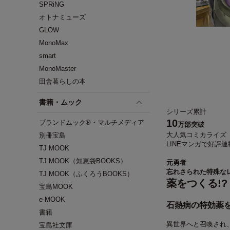
SPRiNG
オトナミューズ
GLOW
MonoMax
smart
MonoMaster
田舎暮らしの本
書籍・ムック
シリーズ累計
10
ブランドムック®・マルチメディア
万部突破
大人気コミカライズ
別冊宝島
LINEマンガで好評
TJ MOOK
TJ MOOK（知恵袋BOOKS）
元勇者
忘れさられた
特殊な
TJ MOOK（ふくろうBOOKS）
薬をつくる!?
宝島MOOK
e-MOOK
石熱病
の
特効薬
書籍
異世界へと召喚され
宝島社文庫