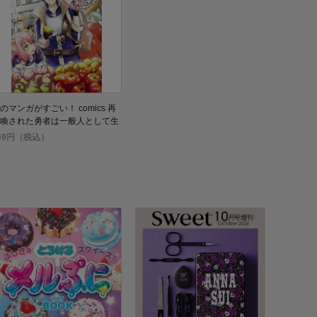
のマンガがすごい！ comics 再
喚された勇者は一般人として生
ていく?
59円（税込）