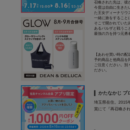
召喚された先は、彼
今度は自由に生きた
た王女ディーナリウ
一緒に旅をすること
そこで開かれていた
あるバルザと戦うこ
最強の力を持つ元勇
【あわせ買い時の配
予約商品と他商品を
ご注意ください。別
ださい。
かたなかじ プ
埼玉県在住。201
賞にて『再召喚さ