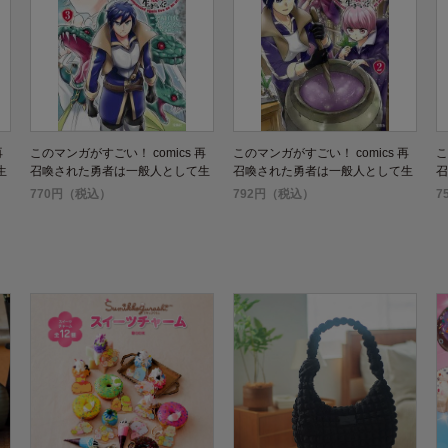
再
このマンガがすごい！ comics 再
このマンガがすごい！ comics 再
こ
生
召喚された勇者は一般人として生
召喚された勇者は一般人として生
召
きていく? 3
きていく? 2
き
770円（税込）
792円（税込）
7