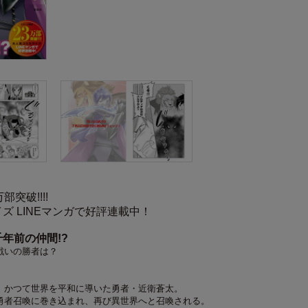
突破!!!!
イズ
LINEマンガで好評連載中！
年前の仲間!?
戦いの勝者は？
、かつて世界を平和に導いた勇者・近衛蒼太。
勇者召喚に巻き込まれ、再び異世界へと召喚される。