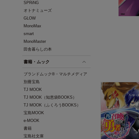
SPRiNG
オトナミューズ
GLOW
MonoMax
smart
MonoMaster
田舎暮らしの本
書籍・ムック
ブランドムック®・マルチメディア
別冊宝島
TJ MOOK
TJ MOOK（知恵袋BOOKS）
TJ MOOK（ふくろうBOOKS）
宝島MOOK
e-MOOK
書籍
宝島社文庫