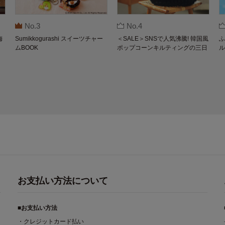
No.3
No.4
梅
Sumikkogurashi スイーツチャー
＜SALE＞SNSで人気沸騰! 韓国風
ふ
ムBOOK
ポップコーンキルティングの三日
ル
月バッグBOOK by THE SCAPE O
F GREEN
お支払い方法について
■お支払い方法
・クレジットカード払い