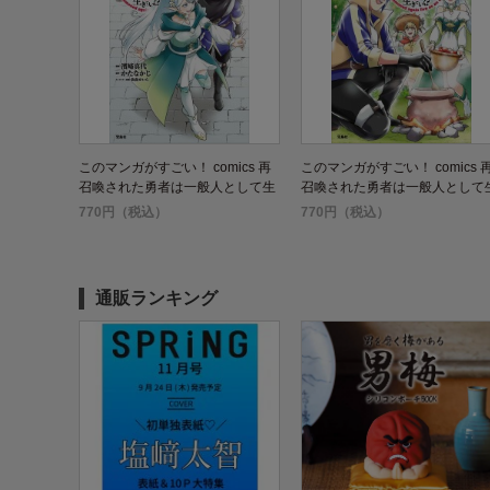
このマンガがすごい！ comics 再
このマンガがすごい！ comics 
召喚された勇者は一般人として生
召喚された勇者は一般人として
きていく? 5
きていく? 4
770円（税込）
770円（税込）
通販ランキング