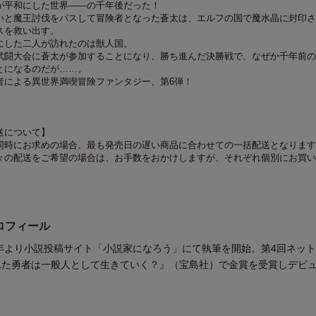
が平和にした世界――の千年後だった！
いと魔王討伐をパスして冒険者となった蒼太は、エルフの国で魔水晶に封印さ
スを救い出す。
にした二人が訪れたのは獣人国。
武闘大会に蒼太が参加することになり、勝ち進んだ決勝戦で、なぜか千年前の
とになるのだが……。
者による異世界満喫冒険ファンタジー、第6弾！
送について】
同時にお求めの場合、最も発売日の遅い商品に合わせての一括配送となります
々の配送をご希望の場合は、お手数をおかけしますが、それぞれ個別にお買い
ロフィール
5年より小説投稿サイト「小説家になろう」にて執筆を開始。第4回ネッ
れた勇者は一般人として生きていく？』（宝島社）で金賞を受賞しデビ