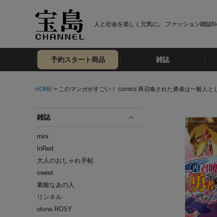
人と社会を楽しく元気に。 ファッション雑誌No
予約スタート商品
雑誌
HOME
> このマンガがすごい！ comics 再召喚された勇者は一般人と
雑誌
mini
InRed
大人のおしゃれ手帖
sweet
素敵なあの人
リンネル
otona ROSY