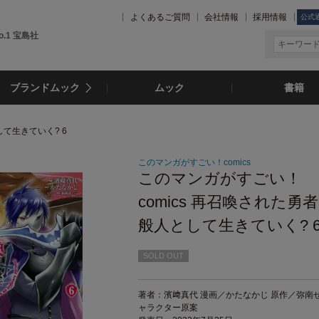
よくあるご質問
会社情報
採用情報
公式
.1 宝島社
ブランドムック
ムック
書籍
して生きていく? 6
このマンガがすごい！comics
このマンガがすごい！
comics 再召喚された勇
般人として生きていく? 
SOLD OUT
著者：濱﨑真代 漫画／かたなかじ 原作／弥南せ
ャラクター原案