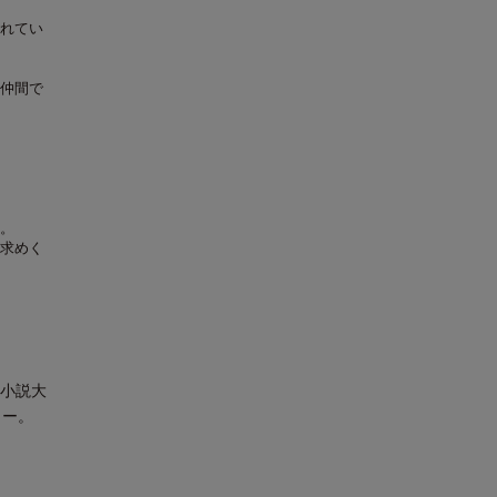
れてい
仲間で
。
求めく
ト小説大
ュー。