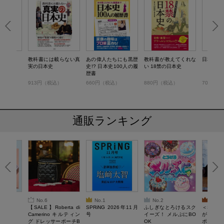
事典
教科書には載らない真
あの偉人たちにも黒歴
教科書が教えてくれな
日本史の
実の日本史
史!? 日本史100人の履
い 18禁の日本史
歴書
）
913円（税込）
660円（税込）
880円（税込）
704円（
通販ランキング
No.6
No.1
No.2
No.3
6年9月号
【SALE】Roberta di
SPRiNG 2026年11月
ふしぎなとろけるスク
＜SAL
Camerino キルティン
号
イーズ！ メルぷにBO
がある 
グ ドレッサーポーチB
OK
ポーチBO