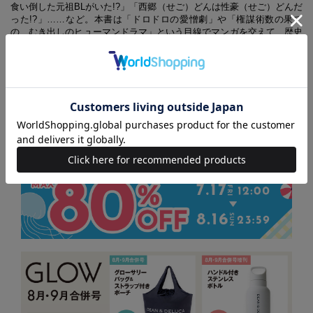
食い倒した元祖BLがいた!?」「西郷（せご）どんは性豪（せご）どんだ
った!?」……など。本書は「ドロドロの愛憎劇」や「権謀術数の果て
の、むき出しのヒューマンドラマ」という目線でマンガを交えて、歴史
的事件を紹介していきます。