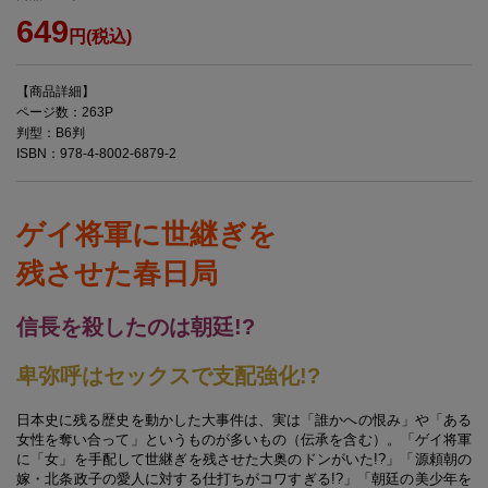
649
円(税込)
【商品詳細】
ページ数：263P
判型：B6判
ISBN：978-4-8002-6879-2
ゲイ将軍に世継ぎを
残させた春日局
信長を殺したのは朝廷!?
卑弥呼はセックスで支配強化!?
日本史に残る歴史を動かした大事件は、実は「誰かへの恨み」や「ある
女性を奪い合って」というものが多いもの（伝承を含む）。「ゲイ将軍
に「女」を手配して世継ぎを残させた大奥のドンがいた!?」「源頼朝の
嫁・北条政子の愛人に対する仕打ちがコワすぎる!?」「朝廷の美少年を