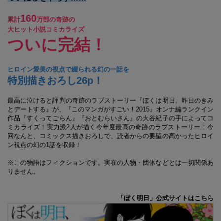
160
累計
万部の奇跡の
大ヒット小説コミカライズ
ついに完結！
ヒロイン愛美の視点で綴られる幻の一話を
特別描きおろし26p！
最高に泣けると評判の奇跡のラブストーリー『ぼくは明日、昨日のきみ
とデートする』が、『このマンガがすごい！2015』オンナ編ランクイン
作品『すくってごらん』『おとむらいさん』の大谷紀子の手によってコ
ミカライズ！実力派2人が描く今年度最高の奇跡のラブストーリー！今
回なんと、コミックス描きおろしで、読者からの要望の高かったヒロイ
ン視点の幻の1話を収録！
※この物語はフィクションです。実在の人物・団体などとは一切関係あ
りません。
「ぼく明日」公式サイトはこちら