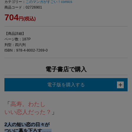
カテゴリー：
このマンガがすごい！comics
商品コード：02726901
704
円(税込)
【商品詳細】
ページ数：187P
判型：四六判
ISBN：978-4-8002-7269-0
電子書店で購入
電子版を購入する
「
高寿。わたし
いい恋人だった？
」
2人の短い恋の日々が
ついに幕を下ろす……