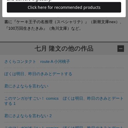
大阪府生まれ。京都精華大学美術学部卒。ライトノベルから一般
文芸まで幅広く活躍。『ぼくは明日、昨日のきみとデートする』
が口コミで広がり、160万部を超えるベストセラーに。その他の著
書に『ケーキ王子の名推理（スペシャリテ）』（新潮文庫nex）、
『100万回生きたきみ』（角川文庫）など。
七月 隆文の他の作品
さくらコンタクト route A 小河桃子
ぼくは明日、昨日のきみとデートする
君にさよならを言わない
このマンガがすごい！ comics ぼくは明日、昨日のきみとデート
する 1
君にさよならを言わない 2
このマンガがすごい！ comics ぼくは明日、昨日のきみとデート