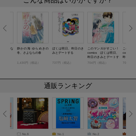
こんな商品はいかがですか？
らを言わな
静かの海 ゆらめきの
ぼくは明日、昨日のき
このマンガがすごい！
このマン
冬、さよならの春
みとデートする
comics ぼくは明日、
comic
昨日のきみとデートす
昨日のき
る 1
る 2
）
1,430円（税込）
737円（税込）
704円（税込）
704円（
通販ランキング
No.6
No.1
No.2
No.3