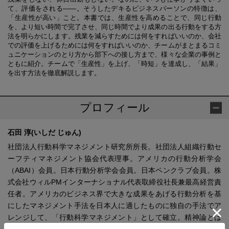
て、評価をされる――。そうしたデキるビジネスパーソンの特徴は、
「生産性が高い」こと。本書では、生産性を高めることで、同じ行動
を、より短い時間で完了させ、同じ時間でより成果の出る行動をする方
法を明らかにします。残業を減らすためには何をすればいいのか、会社
での評価を上げるためには何をすればいいのか、チームがまとまるコミ
ュニケーションのとり方から部下への接し方まで、様々な企業の事例と
ともに紹介。チームで「生産性」を上げ、「時短」を達成し、「結果」
を出す方法を徹底解説します。
プロフィール
石田 淳(いしだ じゅん)
社団法人行動科学マネジメント研究所所長。社団法人組織行動セ
ーフティマネジメント協会代表理事。アメリカの行動分析学会
（ABAI）会員。日本行動分析学会会員。日本ペンクラブ会員。株
式会社ウィルPMインターナショナル代表取締役社長兼最高経営責
任者。アメリカのビジネス界で大きな成果をあげる行動分析を基
にしたマネジメント手法を日本人に適したものに独自の手法でア
レンジして、「行動科学マネジメント」として確立。精神論とは