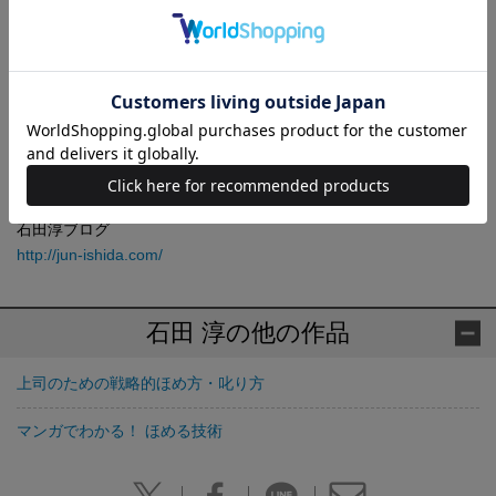
一切関係なく、行動に焦点をあてた科学的で実用的なマネジメン
ト手法が、企業経営者や現場のリーダー層から絶大な支持を集め
る。これまでに指導してきた企業は1,000社以上、ビジネスパーソ
ンはのべ30,000人以上にのぼる。著書に『マンガでわかる！ ほめ
る技術』（宝島社）、『行動科学を使ってできる人が育つ！ 教え
る技術』（かんき出版）、『「辞めさせない」マネジメント』
（PHP研究所）、『なぜ一流は「その時間」を作り出せるのか』
（青春出版社）などがある。
石田淳ブログ
http://jun-ishida.com/
石田 淳の他の作品
上司のための戦略的ほめ方・叱り方
マンガでわかる！ ほめる技術