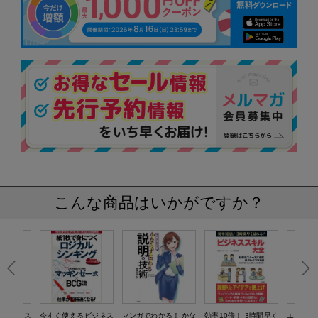
こんな商品はいかがですか？
るビジネス
今すぐ使えるビジネス
マンガでわかる！ かな
効率10倍！ 3時間早く
エクセル