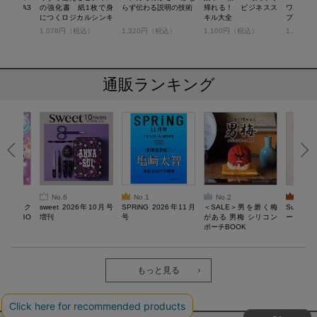
ヨタ式A3
の強化書 紙1枚で身
らず伝わる説明の技術
帰れる！ ビジネスス
ワポ ビ
につくロジカルシンキ
キル大全
プレート
ング
税込）
1,078円（税込）
1,320円（税込）
1,100円（税込）
1,100
通販ランキング
No.6
No.1
No.2
No.3
ろけるスク
sweet 2026年10月号
SPRiNG 2026年11月
＜SALE＞男を磨く梅
Sumikko
ルぷにBO
増刊
号
がある 男梅 シリコン
ーツチャ
ポーチBOOK
もっと見る