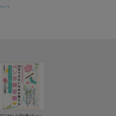
ペンつ
0日できれいな字が書ける ペン