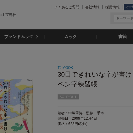
よくあるご質問
会社情報
採用情報
公式
.1 宝島社
ブランドムック
ムック
書籍
TJ MOOK
30日できれいな字が書け
ペン字練習帳
SOLD OUT
著者：中塚翠涛 監修・手本
発売日：2009年12月4日
価格：628円(税込)