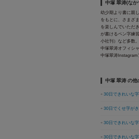
中塚 翠涛(なか
幼少期より書に親
をもとに、さまざ
を楽しんでいただき
が書けるペン字練
小社刊）など多数
中塚翠涛オフィシ
中塚翠涛Instagr
中塚 翠涛 の
30日できれいな
30日でくせ字が
30日できれいな
30日できれいな