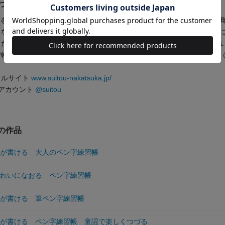
つか すいとう) プロフィール
しむ。瀬戸内の穏やかな気候で育ち、翠涛の雅号はそこに由来する。古
まなジャンルの題字やロゴ制作に携わる。創作活動と同時に、多くの方
たいという想いから、ペン字練習帳も多く出版。著書に『30日できれ
習帳』シリーズ、『中塚翠涛のきれいな字で手紙とはがきが書ける本』
。
ャルサイト
www.suitou-nakatsuka.jp/
amアカウント
@suitou
他の作品
字が書ける 大人のペン字練習帳
きれいになおる ペン字練習帳
字が書ける 筆ペン字練習帳
字が書ける ペン字練習帳 童謡で楽しくつづる