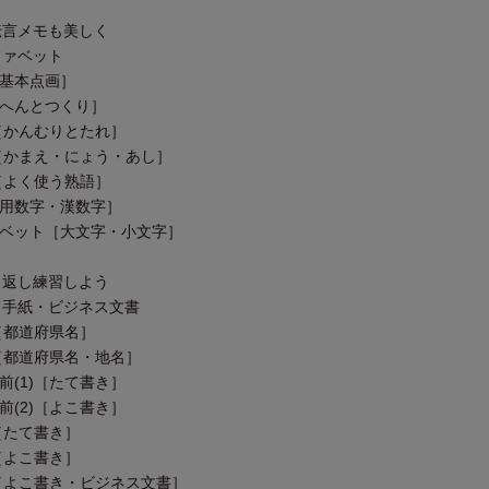
伝言メモも美しく
ファベット
［基本点画］
［へんとつくり］
)［かんむりとたれ］
)［かまえ・にょう・あし］
)［よく使う熟語］
算用数字・漢数字］
ァベット［大文字・小文字］
り返し練習しよう
・手紙・ビジネス文書
)［都道府県名］
)［都道府県名・地名］
前(1)［たて書き］
前(2)［よこ書き］
)［たて書き］
)［よこ書き］
)［よこ書き・ビジネス文書］