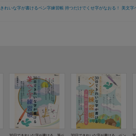
できれいな字が書けるペン字練習帳 持つだけでくせ字がなおる！ 美文字
る
30日できれいな字が書ける 筆ペ
30日できれいな字が書ける ペン
3