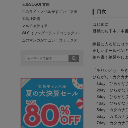
宝島SUGOI 文庫
目次
このライトノベルがすごい！文庫
宝島社新書
はじめに
マルチメディア
目標のお手本／本
WLC（ワンダーランドコミックス）
このマンガがすごい！コミックス
練習に入る前にコ
正しいボールペン
線を書く練習をし
「ありがとう」を
ひらがな・カタカ
1day ひらがな(
2day ひらがな(
3day ひらがな(
4day ひらがな(
5day カタカナ(
6day カタカナ(
7day カタカナ