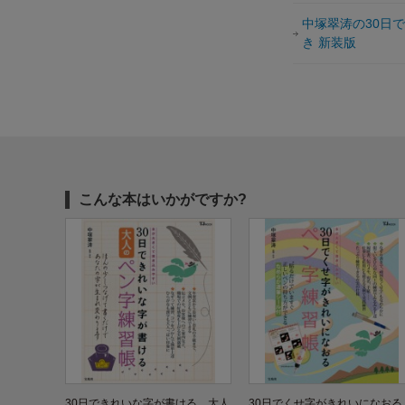
中塚翠涛の30日
き 新装版
こんな本はいかがですか?
30日できれいな字が書ける 大人
30日でくせ字がきれいになお