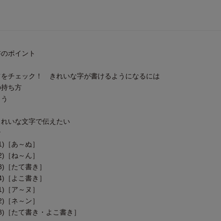
書のポイント
ツをチェック！ きれいな字が書けるようになるには
の持ち方
よう
きれいな文字で伝えたい
ナ
1)［あ～ぬ］
2)［ね～ん］
3)［たて書き］
4)［よこ書き］
1)［ア～ヌ］
2)［ネ～ン］
(3)［たて書き・よこ書き］