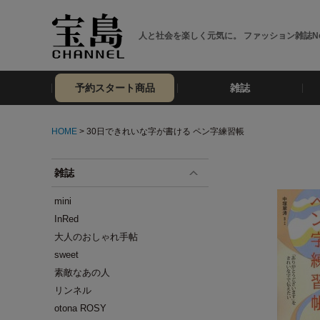
人と社会を楽しく元気に。 ファッション雑誌No
予約スタート商品
雑誌
HOME
> 30日できれいな字が書ける ペン字練習帳
雑誌
mini
InRed
大人のおしゃれ手帖
sweet
素敵なあの人
リンネル
otona ROSY