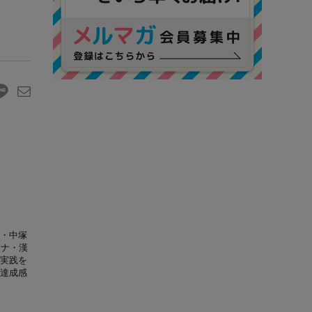
・中塚
カナ・漢
実践を
達成感