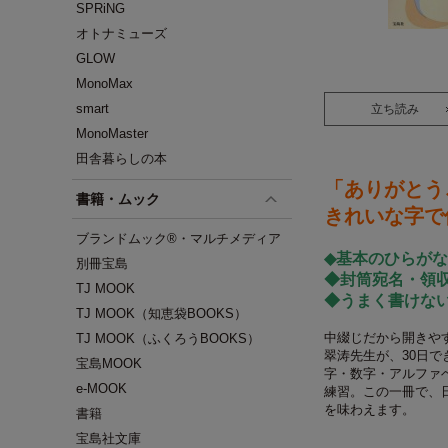
SPRiNG
オトナミューズ
GLOW
MonoMax
smart
立ち読み
MonoMaster
田舎暮らしの本
「ありがとう
書籍・ムック
きれいな字で
ブランドムック®・マルチメディア
◆基本のひらが
別冊宝島
◆封筒宛名・領
TJ MOOK
◆うまく書けな
TJ MOOK（知恵袋BOOKS）
中綴じだから開きや
TJ MOOK（ふくろうBOOKS）
翠涛先生が、30日
宝島MOOK
字・数字・アルファ
e-MOOK
練習。この一冊で、
を味わえます。
書籍
宝島社文庫