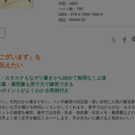
判型：AB判
ページ数：79P
ISBN：978-4-7966-7469-0
雑誌：66484-59
ございます」を
伝えたい
な・カタカナもなぞり書きから始めて無理なく上達
収書・履歴書も実寸大で練習できる
いポイントがよくわかる実例付き
すい。大判だから書きやすい。ペン字練習の決定版！若い女性に人気の書道家
できれいな字が書ける特別レッスンをしてくれます。前半ではひらがな・カタ
ベットの基礎を練習。後半では住所・氏名・領収書・伝言メモ・履歴書などの
日常よく使う文字を幅広くカバーします。字がきれいに書けると気持ちいい！