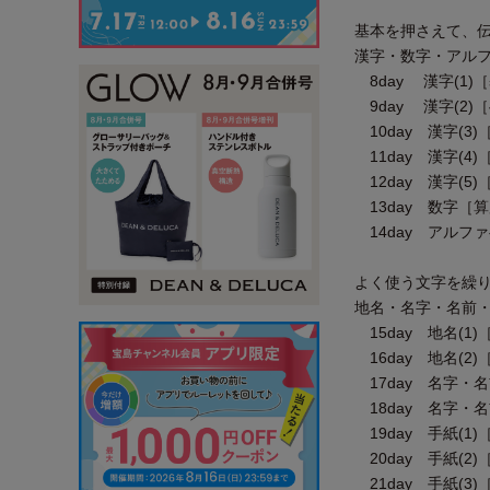
基本を押さえて、
漢字・数字・アル
8day 漢字(1)
9day 漢字(2)
10day 漢字(3
11day 漢字(4
12day 漢字(5
13day 数字［
14day アルフ
よく使う文字を繰
地名・名字・名前
15day 地名(1
16day 地名(2
17day 名字・名
18day 名字・名
19day 手紙(1
20day 手紙(2
21day 手紙(3