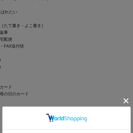
喜ばれたい
名［たて書き・よこ書き］
の返事
・宅配便
・FAX送付状
)
)
のカード
・母の日のカード