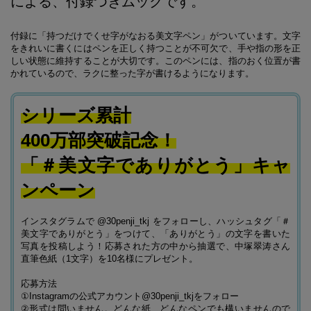
による、付録つきムックです。
付録に「持つだけでくせ字がなおる美文字ペン」がついています。文字
をきれいに書くにはペンを正しく持つことが不可欠で、手や指の形を正
しい状態に維持することが大切です。このペンには、指のおく位置が書
かれているので、ラクに整った字が書けるようになります。
シリーズ累計
400万部突破記念！
「＃美文字でありがとう」キャ
ンペーン
インスタグラムで @30penji_tkj をフォローし、ハッシュタグ「＃
美文字でありがとう」をつけて、「ありがとう」の文字を書いた
写真を投稿しよう！応募された方の中から抽選で、中塚翠涛さん
直筆色紙（1文字）を10名様にプレゼント。
応募方法
①Instagramの公式アカウント@30penji_tkjをフォロー
②形式は問いません。どんな紙、どんなペンでも構いませんので