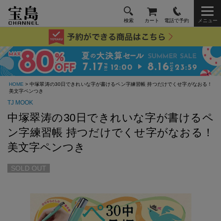
検索
カート
電話で予約
メニュー
HOME
> 中塚翠涛の30日できれいな字が書けるペン字練習帳 持つだけでくせ字がなおる！
美文字ペンつき
TJ MOOK
中塚翠涛の30日できれいな字が書けるペ
ン字練習帳 持つだけでくせ字がなおる！
美文字ペンつき
SOLD OUT