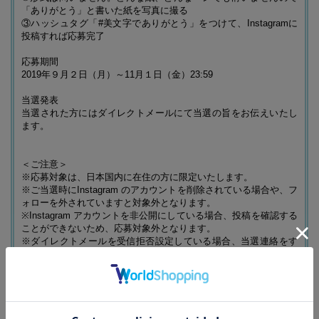
「ありがとう」と書いた紙を写真に撮る
③ハッシュタグ「#美文字でありがとう」をつけて、Instagramに
投稿すれば応募完了
応募期間
2019年９月２日（月）～11月１日（金）23:59
当選発表
当選された方にはダイレクトメールにて当選の旨をお伝えいたし
ます。
＜ご注意＞
※応募対象は、日本国内に在住の方に限定いたします。
※ご当選時にInstagram のアカウントを削除されている場合や、フ
ォローを外されていますと対象外となります。
※Instagram アカウントを非公開にしている場合、投稿を確認する
ことができないため、応募対象外となります。
※ダイレクトメールを受信拒否設定している場合、当選連絡をす
ることができないため、応募対象外となります。
＜個人情報について＞
株式会社宝島社は、ご提供いただいた個人情報を安全管理措置徹
底の上適切に取り扱い、当選の通知、賞品の送付と送付に伴うご
連絡の範囲内に限定して利用いたします。個人情報を第三者に開