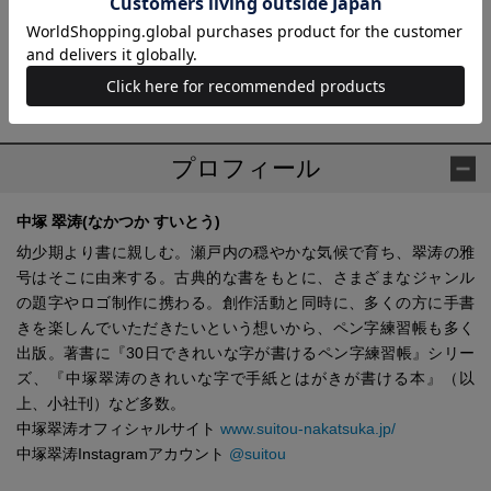
示または提供いたしません。
キャンペーンの応募者情報は、終了後速やかに廃棄させていただ
きます。
プロフィール
中塚 翠涛(なかつか すいとう)
幼少期より書に親しむ。瀬戸内の穏やかな気候で育ち、翠涛の雅
号はそこに由来する。古典的な書をもとに、さまざまなジャンル
の題字やロゴ制作に携わる。創作活動と同時に、多くの方に手書
きを楽しんでいただきたいという想いから、ペン字練習帳も多く
出版。著書に『30日できれいな字が書けるペン字練習帳』シリー
ズ、『中塚翠涛のきれいな字で手紙とはがきが書ける本』（以
上、小社刊）など多数。
中塚翠涛オフィシャルサイト
www.suitou-nakatsuka.jp/
中塚翠涛Instagramアカウント
@suitou