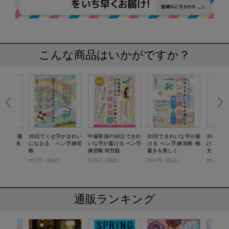
こんな商品はいかがですか？
いな字が書
30日でくせ字がきれい
中塚翠涛の30日できれ
30日できれいな字が書
30日で
字練習帳
になおる ペン字練習
いな字が書ける ペン字
ける ペン字練習帳 横
ける ペ
帳
練習帳 特別版
書きを美しく
文字を書
）
922円（税込）
539円（税込）
660円（税込）
968円（
通販ランキング