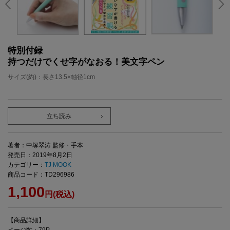
特別付録
持つだけでくせ字がなおる！美文字ペン
サイズ(約)：長さ13.5×軸径1cm
立ち読み
著者：中塚翠涛 監修・手本
発売日：2019年8月2日
カテゴリー：
TJ MOOK
商品コード：TD296986
1,100
円(税込)
【商品詳細】
ページ数：79P