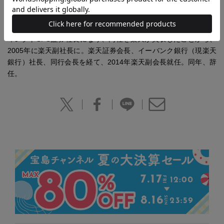
年に同期トップで取締役就任。日本橋支店長、本店支配人東京駐
在を経て、1997年、住友キャピタル証券副社長。銀行員時代は大
蔵省（現財務省）担当（MOF担）を10年務めた。1999年にDLJデ
ィレクトSFG証券社長になり、同社を楽天が買収したことから、
2005年に楽天副社長に。楽天証券会長、イーバンク銀行（現楽天
銀行）社長、同行会長を経て、2014年楽天副会長就任。同年、辞
任。