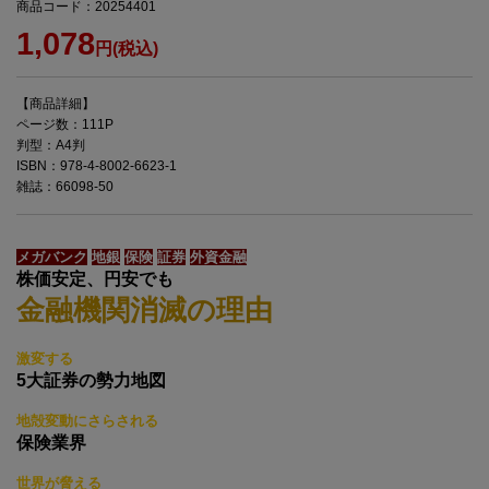
商品コード：20254401
1,078
円(税込)
【商品詳細】
ページ数：111P
判型：A4判
ISBN：978-4-8002-6623-1
雑誌：66098-50
メガバンク
地銀
保険
証券
外資金融
株価安定、円安でも
金融機関消滅の理由
激変する
5大証券の勢力地図
地殻変動にさらされる
保険業界
世界が脅える