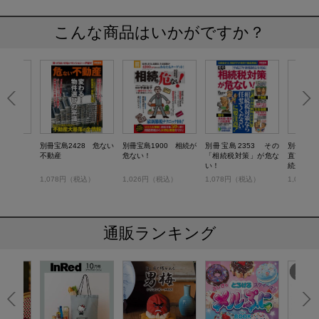
こんな商品はいかがですか？
別冊宝島2428 危ない
別冊宝島1900 相続が
別冊宝島2353 その
別冊宝島2
不動産
危ない！
「相続税対策」が危な
直前対策
い！
続が危な
）
1,078円（税込）
1,026円（税込）
1,078円（税込）
1,078
通販ランキング