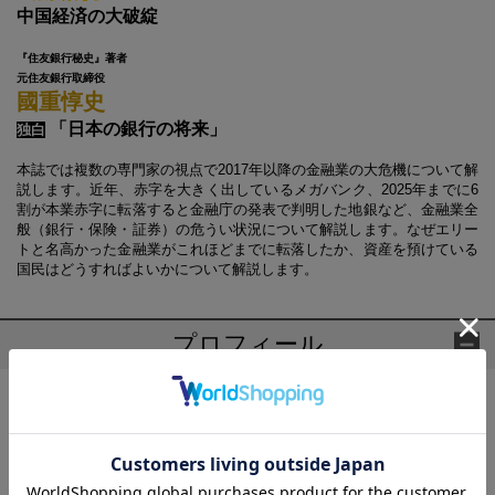
中国経済の大破綻
『住友銀行秘史』著者
元住友銀行取締役
國重惇史
「日本の銀行の将来」
独白
本誌では複数の専門家の視点で2017年以降の金融業の大危機について解
説します。近年、赤字を大きく出しているメガバンク、2025年までに6
割が本業赤字に転落すると金融庁の発表で判明した地銀など、金融業全
般（銀行・保険・証券）の危うい状況について解説します。なぜエリー
トと名高かった金融業がこれほどまでに転落したか、資産を預けている
国民はどうすればよいかについて解説します。
プロフィール
國重 惇史(くにしげ あつし)
1945年、山口県生まれ。1968年、東京大学経済学部を卒業。同
年、住友銀行（現三井住友銀行）に入行。渋谷東口支店長、業務
渉外部部付部長、本店営業第一部長、丸の内支店長を歴任。1994