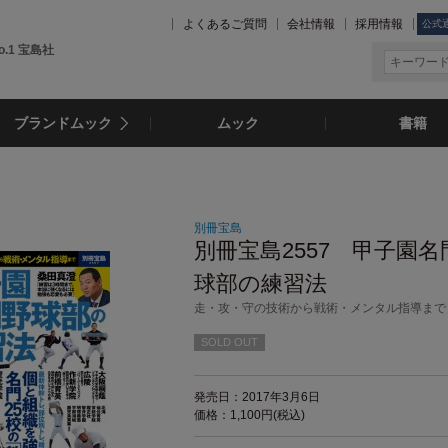
よくあるご質問
会社情報
採用情報
公式
.1 宝島社
ブランドムック
ムック
書籍
別冊宝島
別冊宝島2557 甲子園名
球部の練習法
走・攻・守の技術から戦術・メンタル指導まで
SOLD OUT
発売日：2017年3月6日
価格：1,100円(税込)