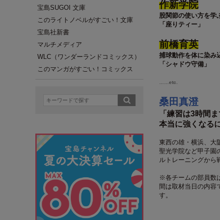
作新学院
宝島SUGOI 文庫
股関節の使い方を学
このライトノベルがすごい！文庫
「座りティー」
宝島社新書
前橋育英
マルチメディア
捕球動作を体に染み
WLC（ワンダーランドコミックス）
「シャドウ守備」
このマンガがすごい！コミックス
……etc.
桑田真澄
「練習は3時間ま
本当に強くなる
東西の雄・横浜、大
聖光学院など甲子園
ルトレーニングから
※各チームの部員数は
間は取材当日の内容
す。