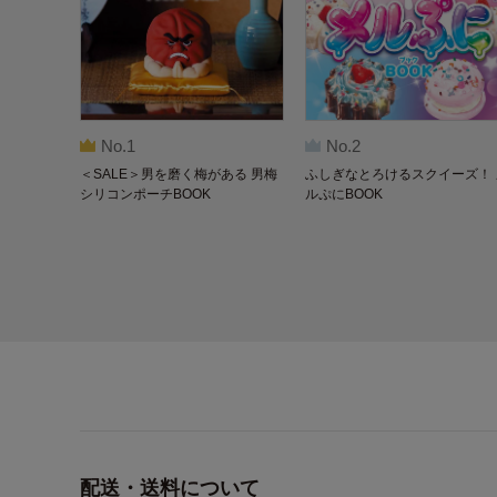
No.1
No.2
＜SALE＞男を磨く梅がある 男梅
ふしぎなとろけるスクイーズ！ 
シリコンポーチBOOK
ルぷにBOOK
配送・送料について