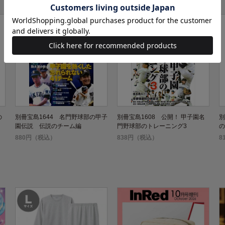
の
別冊宝島1644 名門野球部の甲子
別冊宝島1608 公開！ 甲子園名
別
園伝説 伝説のチーム編
門野球部のトレーニング3
の
880円（税込）
838円（税込）
8