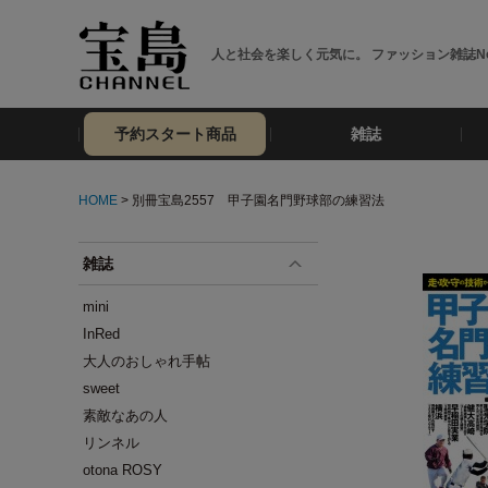
人と社会を楽しく元気に。 ファッション雑誌No
予約スタート商品
雑誌
HOME
> 別冊宝島2557 甲子園名門野球部の練習法
雑誌
mini
InRed
大人のおしゃれ手帖
sweet
素敵なあの人
リンネル
otona ROSY