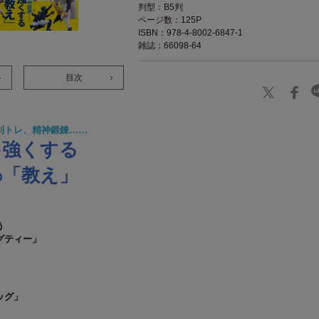
判型：B5判
ページ数：125P
ISBN：978-4-8002-6847-1
雑誌：66098-64
目次
別トレ、精神鍛錬……
強くする
を
「教え」
の
う
グティー」
ッグ」