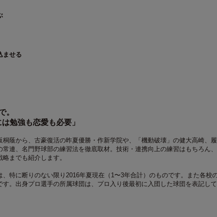
ぶ
込ませる
で。
には勉強も恋愛も必要」
阪桐蔭から、古豪復活の昨夏優勝・作新学院や、「機動破壊」の健大高崎、履
の常連、名門野球部の練習法を徹底取材。技術・連携向上の練習はもちろん、
戦略までも紹介します。
、特に断りのない限り2016年夏現在（1〜3年合計）のものです。また各校
です。出身プロ選手の所属球団は、プロ入り後最初に入団した球団を表記して