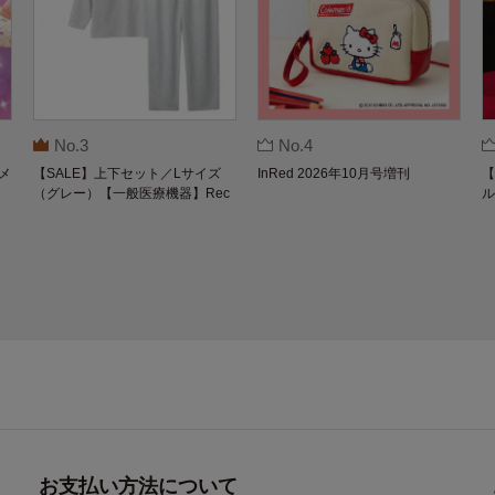
No.3
No.4
メ
【SALE】上下セット／Lサイズ
InRed 2026年10月号増刊
【
（グレー）【一般医療機器】Rec
ル
overypro Lab. 疲労回復ウェア 長
O
袖クルーネック・ロングパンツ
お支払い方法について