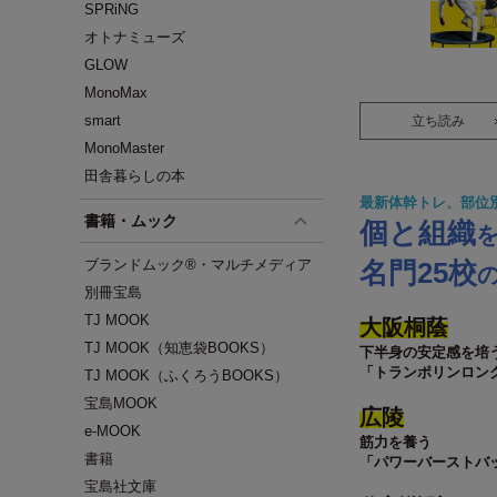
SPRiNG
オトナミューズ
GLOW
MonoMax
smart
立ち読み
MonoMaster
田舎暮らしの本
最新体幹トレ、部位
書籍・ムック
個と組織
ブランドムック®・マルチメディア
名門25校
別冊宝島
TJ MOOK
大阪桐蔭
TJ MOOK（知恵袋BOOKS）
下半身の安定感を培
「トランポリンロン
TJ MOOK（ふくろうBOOKS）
宝島MOOK
広陵
e-MOOK
筋力を養う
書籍
「パワーバーストバ
宝島社文庫