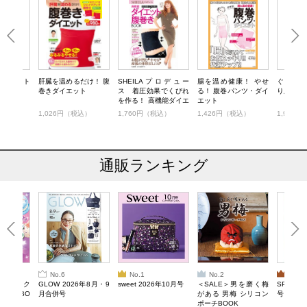
ルクコット
肝臓を温めるだけ！ 腹
SHEILAプロデュー
腸を温め健康！ やせ
ぐっすり
OK
巻きダイエット
ス 着圧効果でくびれ
る！ 腹巻パンツ・ダイ
り腹巻き
を作る！ 高機能ダイエ
エット
ット腹巻きBOOK
税込）
1,026円（税込）
1,760円（税込）
1,426円（税込）
1,925
通販ランキング
No.6
No.1
No.2
No.3
ろけるスク
GLOW 2026年8月・9
sweet 2026年10月号
＜SALE＞男を磨く梅
SPRiNG
ルぷにBO
月合併号
がある 男梅 シリコン
号
ポーチBOOK