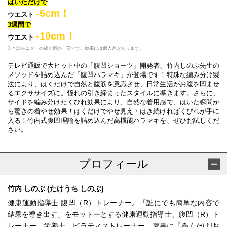
はいただけで
-5cm！
ウエスト
3週間で
-10cm！
ウエスト
※本誌モニターの成功例の一部です。効果には個人差があります。
テレビ通販で大ヒット中の「腹凹ショーツ」開発者、竹内しのぶ先生の
メソッドを詰め込んだ「腹凹ハラマキ」が登場です！特殊な編み分け製
法により、はくだけで自然と腹筋を意識させ、日常生活がお腹を凹ませ
るエクササイズに。憧れの引き締まったスタイルに導きます。さらに、
サイドを編み分けたくびれ効果により、自然な着用感で、はいた瞬間か
ら驚きの着やせ効果！はくだけでやせ見え・はき続ければくびれが手に
入る！竹内式腹凹理論を詰め込んだ高機能ハラマキを、ぜひお試しくだ
さい。
プロフィール
竹内 しのぶ (たけうち しのぶ)
健康運動指導士 腹凹（R）トレーナー。「誰にでも簡単な内容で
結果を導き出す」をモットーとする健康運動指導士、腹凹（R）ト
レーナー、栄養士、ピラティストレーナー。著書に『巻くだけ!お