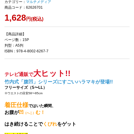
カテゴリー：
マルチメディア
商品コード：62626701
1,628
円(税込)
【商品詳細】
ページ数：15P
判型：A5判
ISBN：978-4-8002-6267-7
大ヒット!!
テレビ通販で
竹内式「腹凹」シリーズにすごいハラマキが登場!!
フリーサイズ（S〜LL）
※ウエストの目安58〜85cm
着圧仕様
ではいた瞬間、
お腹が
凹
む！
（へこ）
はき続けることで
くびれ
をゲット