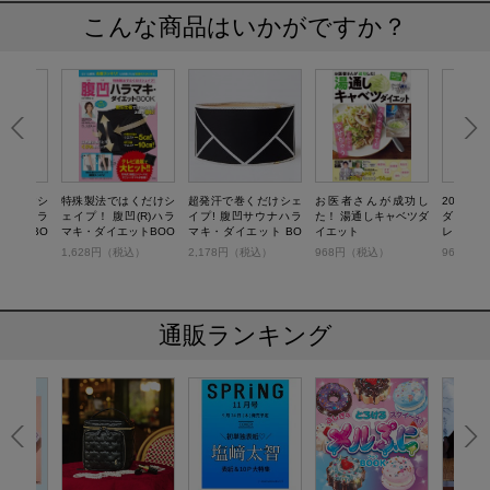
こんな商品はいかがですか？
はくだけシ
特殊製法ではくだけシ
超発汗で巻くだけシェ
お医者さんが成功し
20kgや
凹(R)ハラ
ェイプ！ 腹凹(R)ハラ
イプ! 腹凹サウナハラ
た！ 湯通しキャベツダ
ダイエッ
ット BO
マキ・ダイエットBOO
マキ・ダイエット BO
イエット
レンジ！
ム
K
OK
税込）
1,628円（税込）
2,178円（税込）
968円（税込）
968円（
通販ランキング