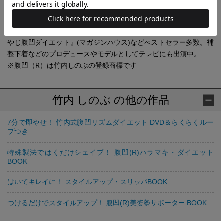
健康運動指導士 腹凹（R）トレーナー。「誰にでも簡単な内容で
結果を導き出す」をモットーとする健康運動指導士、腹凹（R）ト
レーナー、栄養士、ピラティストレーナー。著書に『巻くだけ!お
やじ腹凹ダイエット』(マガジンハウス)などべストセラー多数。補
整下着などのプロデュースやモデルとしてテレビにも出演中。
※腹凹（R）は竹内しのぶの登録商標です
竹内 しのぶ の他の作品
7分で即やせ！ 竹内式腹凹リズムダイエット DVD＆らくらくルー
プつき
特殊製法ではくだけシェイプ！ 腹凹(R)ハラマキ・ダイエット
BOOK
はいてキレイに！ スタイルアップ・スリッパBOOK
つけるだけでスタイルアップ！ 腹凹(R)美姿勢サポーター BOOK