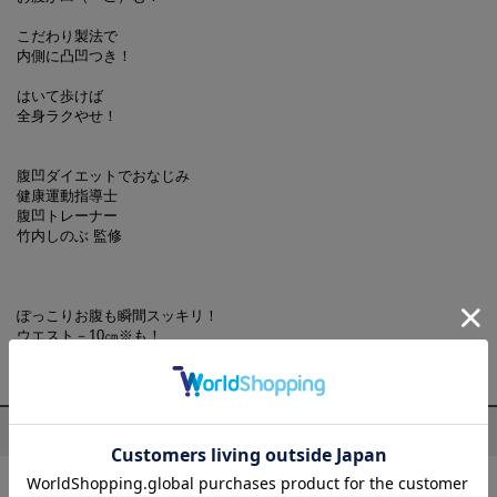
こだわり製法で
内側に凸凹つき！
はいて歩けば
全身ラクやせ！
腹凹ダイエットでおなじみ
健康運動指導士
腹凹トレーナー
竹内しのぶ 監修
ぽっこりお腹も瞬間スッキリ！
ウエスト－10㎝※も！
※着用によるモニターの成功例です。効果には個人差があります
プロフィール
竹内 しのぶ (たけうち しのぶ)