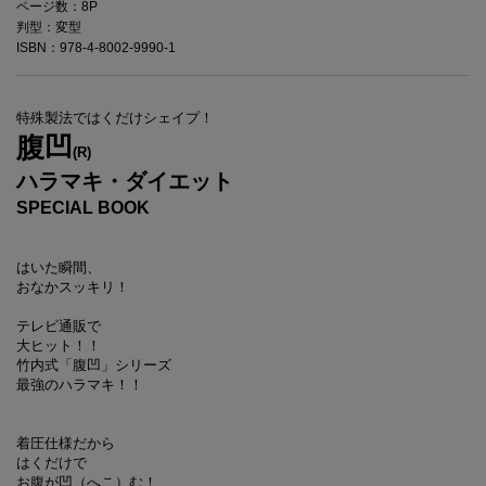
ページ数：8P
判型：変型
ISBN：978-4-8002-9990-1
特殊製法ではくだけシェイプ！
腹凹
(R)
ハラマキ・ダイエット
SPECIAL BOOK
はいた瞬間、
おなかスッキリ！
テレビ通販で
大ヒット！！
竹内式「腹凹」シリーズ
最強のハラマキ！！
着圧仕様だから
はくだけで
お腹が凹（へこ）む！