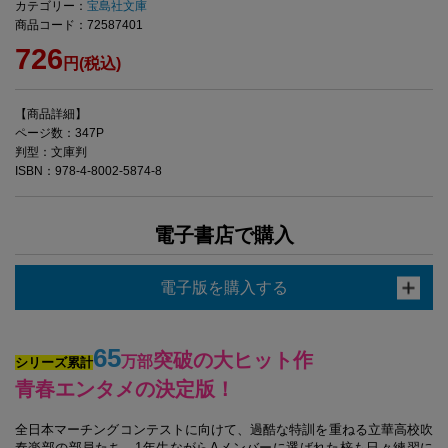
カテゴリー：
宝島社文庫
商品コード：72587401
726
円(税込)
【商品詳細】
ページ数：347P
判型：文庫判
ISBN：978-4-8002-5874-8
電子書店で購入
電子版を購入する
65
突破の大ヒット作
万部
シリーズ累計
青春エンタメの決定版！
全日本マーチングコンテストに向けて、過酷な特訓を重ねる立華高校吹
奏楽部の部員たち。1年生ながらAメンバーに選ばれた梓も日々練習に