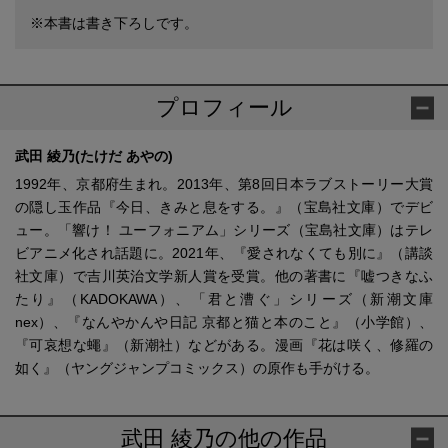
※本書は書き下ろしです。
プロフィール
武田 綾乃(たけだ あやの)
1992年、京都府生まれ。2013年、第8回日本ラブストーリー大賞
の隠し玉作品『今日、きみと息をする。』（宝島社文庫）でデビ
ュー。「響け！ ユーフォニアム」シリーズ（宝島社文庫）はテレ
ビアニメ化され話題に。2021年、『愛されなくても別に』（講談
社文庫）で吉川英治文学新人賞を受賞。他の著書に『嘘つきなふ
たり』（KADOKAWA）、「君と漕ぐ」シリーズ（新潮文庫
nex）、『なんやかんや日記 京都と猫と本のこと』（小学館）、
『可哀想な蠅』（新潮社）などがある。漫画『花は咲く、修羅の
如く』（ヤングジャンプコミックス）の原作も手がける。
武田 綾乃の他の作品