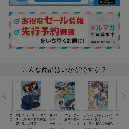
こんな商品はいかがですか？
ーフォニア
響け！ ユーフォニアム
響け！ ユーフォニアム
このマンガがすごい！
TVアニメ
高校吹奏楽
3 北宇治高校吹奏楽
シリーズ 立華高校マ
comics 響け！ ユーフ
ーフォニ
話
部、最大の危機
ーチングバンドへよう
ォニアム 北宇治高校吹
シャルフ
こそ 前編
奏楽部へようこそ 3
）
726円（税込）
726円（税込）
759円（税込）
2,530