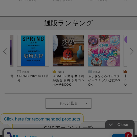
通販ランキング
No.6
No.1
No.2
No.3
26年10月号
SPRiNG 2026年11月
＜SALE＞男を磨く梅
ふしぎなとろけるスク
【SAL
号
がある 男梅 シリコン
イーズ！ メルぷにBO
／Lサ
ポーチBOOK
OK
ル）【一
Recover
労回復ウ
ーネック
ツ
もっと見る
SNSアカウントー覧