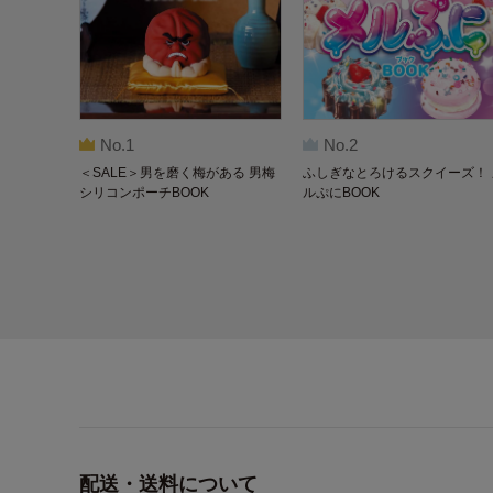
No.1
No.2
＜SALE＞男を磨く梅がある 男梅
ふしぎなとろけるスクイーズ！ 
シリコンポーチBOOK
ルぷにBOOK
配送・送料について