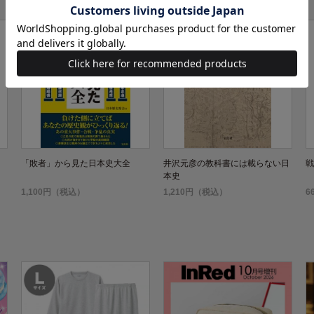
「敗者」から見た日本史大全
井沢元彦の教科書には載らない日
戦
本史
1,100円（税込）
1,210円（税込）
6