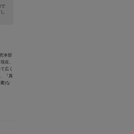
術で
新し
究本部
。現在、
いて広く
)、『真
書)な