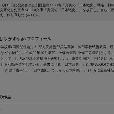
7年9月15日に発売された別冊宝島1468号『真実の「日本戦史」戦略・戦
文庫化した宝島SUGOI文庫『真実の「日本戦史」』を改訂し、さらに
え、作り直したものです。
むら かずゆき) プロフィール
学校卒(国際関係論)。中部方面総監部兵站幕僚、幹部学校戦術教官、研
などを歴任し、平成22年10月退官、予備自衛官(予備二等陸佐)となる
長として、兵法及び武士道精神を研究しつつ、軍事や国防、古代史につ
せる活動を展開している。著書に『真「日本戦史」』(宝島SUGOI文庫
』『新説「古事記」「日本書紀」でわかった大和統一』 (
ともに
宝島社新
他の作品
」