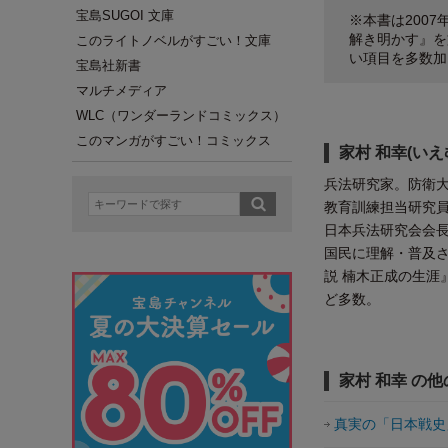
宝島SUGOI 文庫
※本書は200
解き明かす』を
このライトノベルがすごい！文庫
い項目を多数加
宝島社新書
マルチメディア
WLC（ワンダーランドコミックス）
このマンガがすごい！コミックス
家村 和幸(いえ
兵法研究家。防衛大
教育訓練担当研究員
日本兵法研究会会
国民に理解・普及さ
説 楠木正成の生涯
ど多数。
家村 和幸 の
真実の「日本戦史