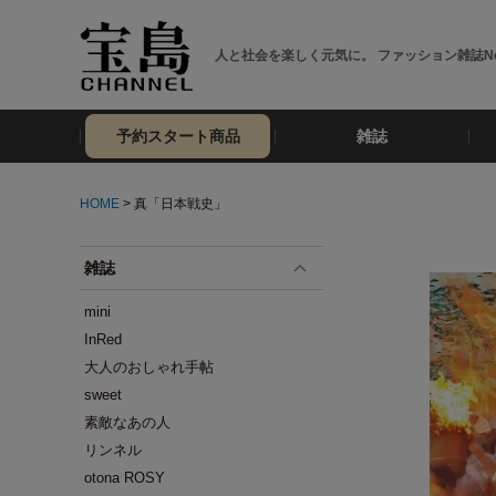
人と社会を楽しく元気に。 ファッション雑誌No
予約スタート商品
雑誌
HOME
> 真「日本戦史」
雑誌
mini
InRed
大人のおしゃれ手帖
sweet
素敵なあの人
リンネル
otona ROSY