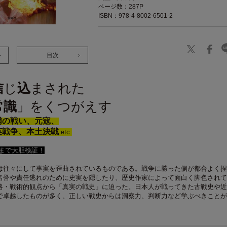
ページ数：287P
ISBN：978-4-8002-6501-2
目次
信
じ
込
まされた
常識
」をくつがえす
浦の戦い、元寇、
英戦争、本土決戦
etc.
まで大胆検証！
は往々にして事実を歪曲されているものである。戦争に勝った側が都合よく捏
名誉や責任逃れのために史実を隠したり、歴史作家によって面白く脚色されて
略・戦術的観点から「真実の戦史」に迫った。日本人が戦ってきた古戦史や近
で卓越したものが多く、正しい戦史からは洞察力、判断力など学ぶべきことが