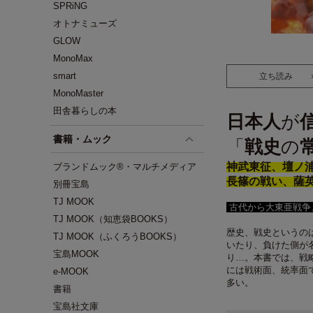
SPRiNG
オトナミューズ
GLOW
MonoMax
smart
立ち読み
MonoMaster
田舎暮らしの本
日本人
が
書籍・ムック
「
戦史
の
神武東征、壇ノ
ブランドムック®・マルチメディア
長篠の戦い、薩
別冊宝島
TJ MOOK
古代から大東亜戦争
TJ MOOK（知恵袋BOOKS）
歴史、戦史というの
TJ MOOK（ふくろうBOOKS）
いたり、負けた側が
宝島MOOK
り…。本書では、戦
には戦術面、統率面
e-MOOK
多い。
書籍
宝島社文庫