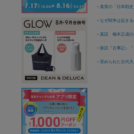
真実の「日本戦史
なぜ戦争は起きる
真説 楠木正成の
新説『古事記』『
歪められた古代天