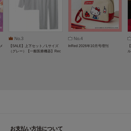
No.3
No.4
メ
【SALE】上下セット／Lサイズ
InRed 2026年10月号増刊
【
（グレー）【一般医療機器】Rec
ル
overypro Lab. 疲労回復ウェア 長
O
袖クルーネック・ロングパンツ
お支払い方法について