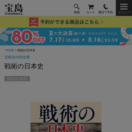
検索
カート
電話で予約
メニュー
HOME
> 戦術の日本史
宝島SUGOI文庫
戦術の日本史
SOLD OUT