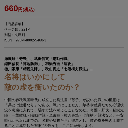
660
円(税込)
【商品詳細】
ページ数：221P
判型：文庫判
ISBN：978-4-8002-5460-3
源義経「奇襲」、武田信玄「陽動作戦」
織田信長「陣地防御」、羽柴秀吉「速攻」
徳川家康「精鋭先陣」、秋山真之「七段構え戦法」…
名将はいかにして
敵の虚を衝いたのか？
中国の春秋戦国時代に成立した兵法書『孫子』が説いた戦いの極意は、
「兵とは詭道なり」である。戦いはしょせん、敵将や敵兵たちの心理状
況を考慮に入れて、騙す方法を考えることなのだ。奇襲・野伏・精鋭先
陣・一撃離脱・陽動作戦・単縦陣・抜刀突撃・七段構え戦法など、平安
時代から近代までの、名将や猛将たちが得意とし、敵の虚を衝き圧勝す
ることに成功した“戦術”の数々を、ここに紹介しよう。