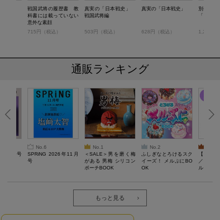
兜
戦国武将の履歴書 教
真実の「日本戦史」
真実の「日本戦史」
別冊宝島1
科書には載っていない
戦国武将編
「日本戦
意外な素顔
）
715円（税込）
503円（税込）
628円（税込）
1,257
通販ランキング
No.6
No.1
No.2
No.3
26年10月号
SPRiNG 2026年11月
＜SALE＞男を磨く梅
ふしぎなとろけるスク
【SAL
号
がある 男梅 シリコン
イーズ！ メルぷにBO
／Lサ
ポーチBOOK
OK
ル）【一
Recover
労回復ウ
ーネック
ツ
もっと見る