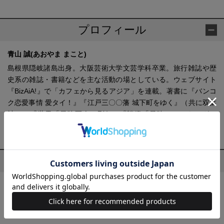
プロフィール
青山 誠(あおやま まこと)
島根県隠岐諸島出身。大阪芸術大学文芸学科卒業。旅行雑誌や歴
史系の雑誌・書籍などを主な活動の場としている。ウェブサイト
『BizAiA!』で「カフェから見るアジア」を連載。著書に『バンコ
ク恋愛事情 愛タイ！』『江戸三〇〇藩 城下町をゆく』（共に双葉
社）、『世界「最強軍人」列伝』『戦艦「最強」ランキング』
（共に宝島社）などがある。
青山 誠の他の作品
世界「最強軍人」列伝
戦艦「最強」ランキング