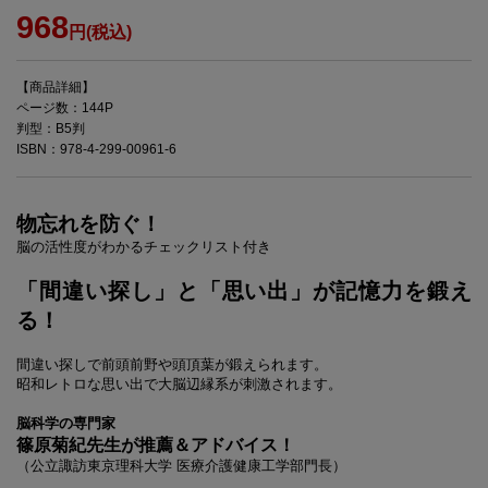
968
円(税込)
【商品詳細】
ページ数：144P
判型：B5判
ISBN：978-4-299-00961-6
物忘れを防ぐ！
脳の活性度がわかるチェックリスト付き
「間違い探し」と「思い出」が記憶力を鍛え
る！
間違い探しで前頭前野や頭頂葉が鍛えられます。
昭和レトロな思い出で大脳辺縁系が刺激されます。
脳科学の専門家
篠原菊紀先生が推薦＆アドバイス！
（公立諏訪東京理科大学 医療介護健康工学部門長）