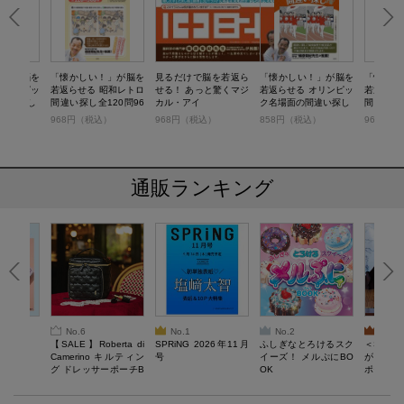
！」が脳を
「懐かしい！」が脳を
見るだけで脳を若返ら
「懐かしい！」が脳を
「懐かし
オリンピッ
若返らせる 昭和レトロ
せる！ あっと驚くマジ
若返らせる オリンピッ
若返らせ
違い探し
間違い探し全120問96
カル・アイ
ク名場面の間違い探し
間違い探し
0個
0個
）
968円（税込）
968円（税込）
858円（税込）
968円（
通販ランキング
No.6
No.1
No.2
No.3
6年9月号
【SALE】Roberta di
SPRiNG 2026年11月
ふしぎなとろけるスク
＜SAL
Camerino キルティン
号
イーズ！ メルぷにBO
がある 
グ ドレッサーポーチB
OK
ポーチBO
OOK