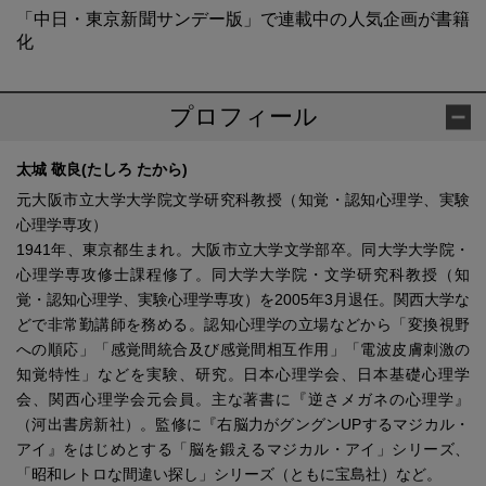
「中日・東京新聞サンデー版」で連載中の人気企画が書籍
化
プロフィール
太城 敬良(たしろ たから)
元大阪市立大学大学院文学研究科教授（知覚・認知心理学、実験
心理学専攻）
1941年、東京都生まれ。大阪市立大学文学部卒。同大学大学院・
心理学専攻修士課程修了。同大学大学院・文学研究科教授（知
覚・認知心理学、実験心理学専攻）を2005年3月退任。関西大学な
どで非常勤講師を務める。認知心理学の立場などから「変換視野
への順応」「感覚間統合及び感覚間相互作用」「電波皮膚刺激の
知覚特性」などを実験、研究。日本心理学会、日本基礎心理学
会、関西心理学会元会員。主な著書に『逆さメガネの心理学』
（河出書房新社）。監修に『右脳力がグングンUPするマジカル・
アイ』をはじめとする「脳を鍛えるマジカル・アイ」シリーズ、
「昭和レトロな間違い探し」シリーズ（ともに宝島社）など。