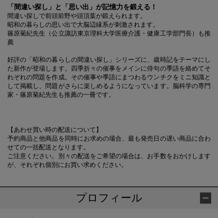
「間違い探し」と「思い出」が記憶力を鍛える！
間違い探しで前頭前野や頭頂葉が鍛えられます。
昭和の暮らしの思い出で大脳辺縁系が刺激されます。
篠原菊紀先生（公立諏訪東京理科大学医療介護・健康工学部門長）も推
薦
好評の「昭和の暮らしの間違い探し」シリーズに、歳時記をテーマにし
た新作が登場します。四季折々の催事をメインに俳句の季語を絡めてそ
れぞれの問題を作成。その催事や季語にまつわるウンチクをミニ知識と
して掲載し、問題がさらに楽しめるようになっています。脳科学の専門
家・篠原菊紀先生も推薦の一冊です。
【あわせ買い時の配送について】
予約商品と他商品を同時にお求めの場合、最も発売日の遅い商品に合わ
せての一括配送となります。
ご注意ください。別々の配送をご希望の場合は、お手数をおかけします
が、それぞれ個別にお買い求めください。
プロフィール