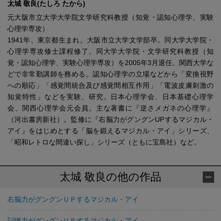
太城 敬良(たしろ たから)
元大阪市立大学大学院文学研究科教授（知覚・認知心理学、実験
心理学専攻）
1941年、東京都生まれ。大阪市立大学文学部卒。同大学大学院・
心理学専攻修士課程修了。同大学大学院・文学研究科教授（知
覚・認知心理学、実験心理学専攻）を2005年3月退任。関西大学な
どで非常勤講師を務める。認知心理学の立場などから「変換視野
への順応」「感覚間統合及び感覚間相互作用」「電波皮膚刺激の
知覚特性」などを実験、研究。日本心理学会、日本基礎心理学
会、関西心理学会元会員。主な著書に『逆さメガネの心理学』
（河出書房新社）。監修に『右脳力がグングンUPするマジカル・
アイ』をはじめとする「脳を鍛えるマジカル・アイ」シリーズ、
「昭和レトロな間違い探し」シリーズ（ともに宝島社）など。
太城 敬良の他の作品
右脳力がグングンＵＰするマジカル・アイ
記憶力がグングンＵＰするマジカル・アイ