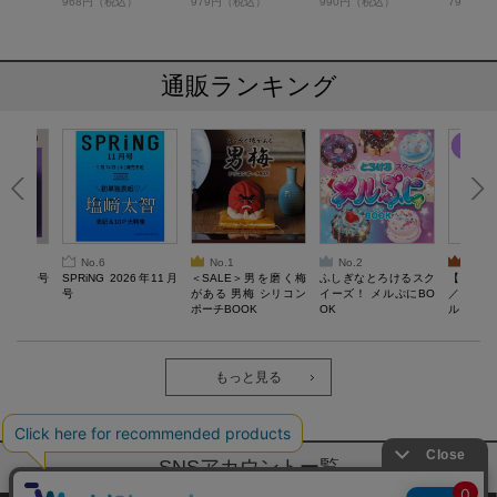
）
968円（税込）
979円（税込）
990円（税込）
790円（
問800個
通販ランキング
No.6
No.1
No.2
No.3
26年10月号
SPRiNG 2026年11月
＜SALE＞男を磨く梅
ふしぎなとろけるスク
【SAL
号
がある 男梅 シリコン
イーズ！ メルぷにBO
／Lサ
ポーチBOOK
OK
ル）【一
Recover
労回復ウ
ーネック
ツ
もっと見る
SNSアカウントー覧