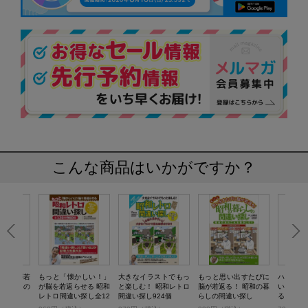
こんな商品はいかがですか？
びに脳が若
もっと「懐かしい！」
大きなイラストでもっ
もっと思い出すたびに
ハンディ
の暮らしの
が脳を若返らせる 昭和
と楽しむ！ 昭和レトロ
脳が若返る！ 昭和の暮
い」が
レトロ間違い探し全12
間違い探し924個
らしの間違い探し
る！ 昭
0問960個
い探し 思