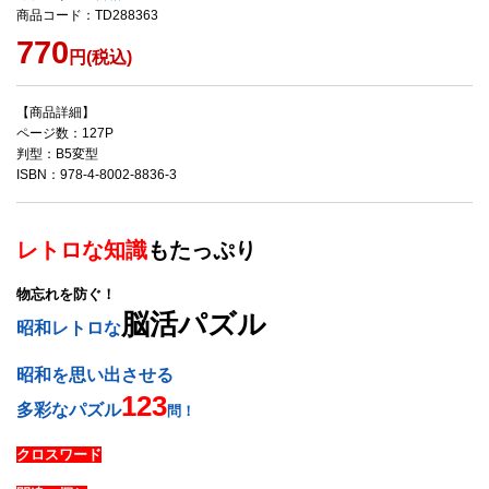
商品コード：TD288363
770
円(税込)
【商品詳細】
ページ数：127P
判型：B5変型
ISBN：978-4-8002-8836-3
レトロな知識
もたっぷり
物忘れを防ぐ！
脳活パズル
昭和レトロな
昭和を思い出させる
123
多彩なパズル
問！
クロスワード