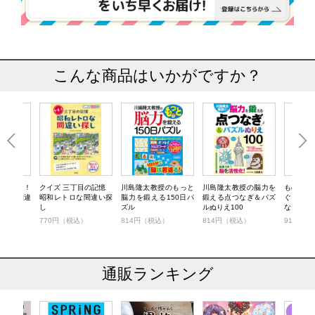
こんな商品はいかがですか？
に効く！
クイズ 三丁目の記憶
川島隆太教授のもっと
川島隆太教授の脳力を
もの忘れ
トロな間違
昭和レトロな間違い探
脳力を鍛える150日パ
鍛える点つなぎ＆パズ
ぐ！ 脳
し
ズル
ルぬりえ100
なぎ＆イ
）
770円（税込）
814円（税込）
814円（税込）
913円（
通販ランキング