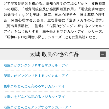
どで非常勤講師を務める。認知心理学の立場などから「変換視野
への順応」「感覚間統合及び感覚間相互作用」「電波皮膚刺激の
知覚特性」などを実験、研究。日本心理学会、日本基礎心理学
会、関西心理学会元会員。主な著書に『逆さメガネの心理学』
（河出書房新社）。監修に『右脳力がグングンUPするマジカル・
アイ』をはじめとする「脳を鍛えるマジカル・アイ」シリーズ、
「昭和レトロな間違い探し」シリーズ（ともに宝島社）など。
太城 敬良の他の作品
右脳力がグングンＵＰするマジカル・アイ
記憶力がグングンＵＰするマジカル・アイ
集中力をどんどん高めるマジカル・アイ
左脳力をどんどん高めるマジカル・アイ
右脳力がどんどんアップするマジカル・アイ