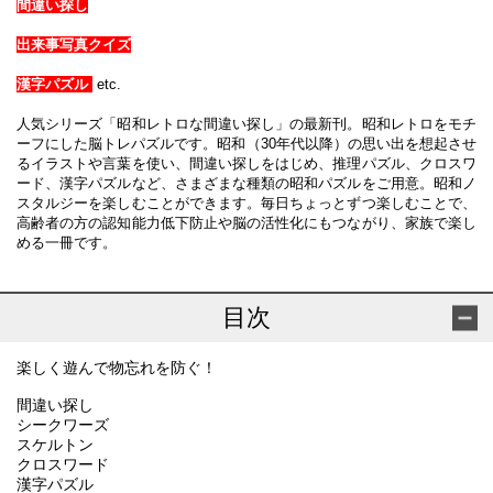
間違い探し
出来事写真クイズ
漢字パズル
etc.
人気シリーズ「昭和レトロな間違い探し」の最新刊。昭和レトロをモチ
ーフにした脳トレパズルです。昭和（30年代以降）の思い出を想起させ
るイラストや言葉を使い、間違い探しをはじめ、推理パズル、クロスワ
ード、漢字パズルなど、さまざまな種類の昭和パズルをご用意。昭和ノ
スタルジーを楽しむことができます。毎日ちょっとずつ楽しむことで、
高齢者の方の認知能力低下防止や脳の活性化にもつながり、家族で楽し
める一冊です。
目次
楽しく遊んで物忘れを防ぐ！
間違い探し
シークワーズ
スケルトン
クロスワード
漢字パズル