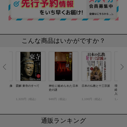
こんな商品はいかがですか？
かる 仏像
図解 東寺のすべて
神社に秘められた日本
日本の仏教と十三宗派
増補改訂
史の謎
経と仏像
入門
税込）
1,320円（税込）
946円（税込）
1,100円（税込）
1,408
通販ランキング