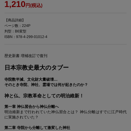
1,210
円(税込)
【商品詳細】
ページ数：224P
判型：B6変型
ISBN：978-4-299-01012-4
歴史新書 増補改訂で復刊
日本宗教史最大のタブー
寺院数半減、文化財大量破壊…
そのとき寺院、神社、霊場では何が起きたのか？
神と仏、宗教革命としての明治維新！
第一章 神仏習合から神仏分離へ
明治維新まで行われていた神仏習合とは？ 神仏分離はすでに江戸時代
に実施されていた？
第二章 寺院から分離して激変した神社