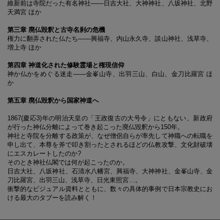
維新前は寺院だった有名神社――日吉大社、大神神社、八坂神社、北野
天満宮 ほか
第三章 廃仏毀釈と古寺名刹の危機
権力に翻弄された仏たち――興福寺、内山永久寺、談山神社、浅草寺、
増上寺 ほか
第四章 神道化された修験霊場と権現信仰
神か仏かをめぐる迷走――金峯山寺、出羽三山、白山、金刀比羅宮 ほ
か
第五章 廃仏毀釈から国家神道へ
1867(慶応3)年の明治天皇の「王政復古の大号令」にともない、新政府
が行った神仏分離によって巻き起こった廃仏毀釈から150年。
神社と寺院を分離する政策が、なぜ僧侶自らが率先して神職への転職を
申し出て、本尊を斧で叩き割ったとされるほどの仏教攻撃、文化財破壊
にエスカレートしたのか?
そのとき神社仏閣では何が起こったのか。
日吉大社、八坂神社、石清水八幡宮、興福寺、大神神社、金峯山寺、金
刀比羅宮、出羽三山、浅草寺、日光東照宮…。
衝撃的なビジュアル資料とともに、数々の具体的事例で日本宗教史にお
ける最大のタブーを読み解く！