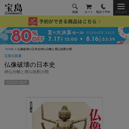
検索
カート
電話で予約
メニュー
HOME
> 仏像破壊の日本史神仏分離と廃仏毀釈の闇
宝島社新書
仏像破壊の日本史
神仏分離と廃仏毀釈の闇
SOLD OUT