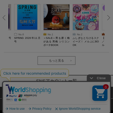
No.6
No.1
No.2
No.3
26年10月号
SPRiNG 2026年11月
＜SALE＞男を磨く梅
ふしぎなとろけるスク
【SAL
号
がある 男梅 シリコン
イーズ！ メルぷにBO
／Lサ
ポーチBOOK
OK
ル）【一
Recover
労回復ウ
ーネック
ツ
もっと見る
SNSアカウントー覧
サイトマップ
公式通販ご利用ガイド
プライバシーポリシー
特定商取引法に基づく表記