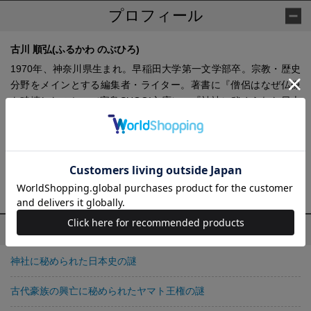
プロフィール
古川 順弘(ふるかわ のぶひろ)
1970年、神奈川県生まれ。早稲田大学第一文学部卒。宗教・歴史
分野をメインとする編集者・ライター。著書に『僧侶はなぜ仏像
を破壊したのか』（宝島SUGOI文庫）、『神社に秘められた日本
史の謎』（新谷尚紀監修、宝島SUGOI文庫）、『宝と夢と幻と ソ
ロモンの秘宝を追いつづけた男、宮中要春の残影』（西田茂雄写
真、国書刊行会）、『京都古社に隠された歴史の謎』（ウェッ
ジ）、『紫式部と源氏物語の謎55』（PHP文庫）、『人物でわか
る日本書紀』（山川出版社）などがある。
古川 順弘の他の作品
神社に秘められた日本史の謎
古代豪族の興亡に秘められたヤマト王権の謎