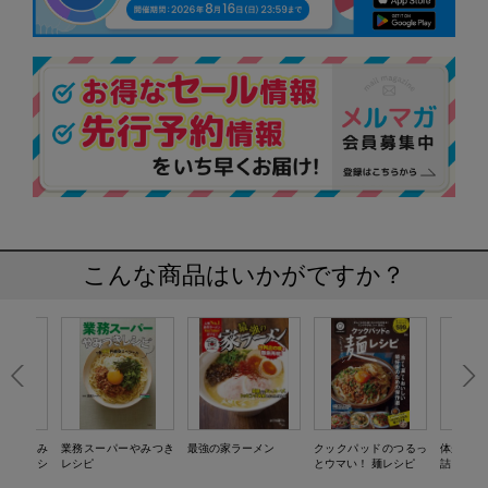
こんな商品はいかがですか？
酒屋つまみ
業務スーパーやみつき
最強の家ラーメン
クックパッドのつるっ
体がよろ
トセレクシ
レシピ
とウマい！ 麺レシピ
詰レシピ