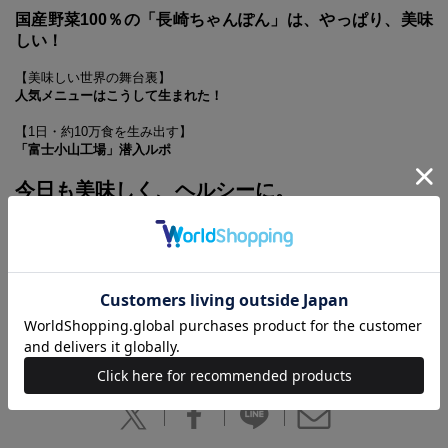
国産野菜100％の「長崎ちゃんぽん」は、やっぱり、美味
しい！
【美味しい世界の舞台裏】
人気メニューはこうして生まれた！
【1日・約10万食を生み出す】
「富士小山工場」潜入ルポ
今日も美味しく、ヘルシーに。
【あわせ買い時の配送について】
予約商品と他商品を同時にお求めの場合、最も発売日の遅い商品に合わ
せての一括配送となります。
ご注意ください。
別々の配送をご希望の場合は、お手数をおかけしますが、それぞれ個別
にお買い求めください。