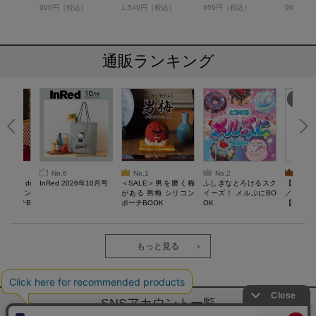
）
990円（税込）
1,540円（税込）
659円（税込）
968円（
通販ランキング
No.6
No.1
No.2
No.3
erta di
InRed 2026年10月号
＜SALE＞男を磨く梅
ふしぎなとろけるスク
【SAL
 キルティン
がある 男梅 シリコン
イーズ！ メルぷにBO
／Lサイ
ーポーチB
ポーチBOOK
OK
【一般医療
verypro
ウェア 
ク・ロン
もっと見る
SNSアカウントー覧