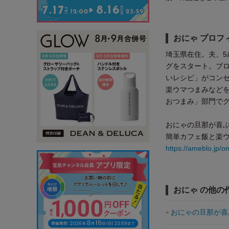
おにゃ プロフ
埼玉県在住。夫、5
グをスタート。ブ
いレシピ」がコン
楽ウマつまみなどを
おつまみ」部門で
おにゃの旦那が喜
簡単カフェ飯と楽
https://ameblo.jp/
おにゃ の他の
おにゃの旦那が喜