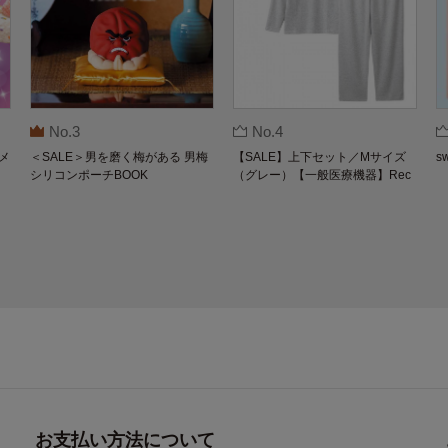
No.3
No.4
メ
＜SALE＞男を磨く梅がある 男梅
【SALE】上下セット／Mサイズ
s
シリコンポーチBOOK
（グレー）【一般医療機器】Rec
overypro Lab. 疲労回復ウェア 長
袖クルーネック・ロングパンツ
お支払い方法について