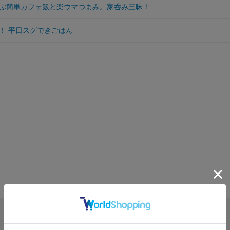
ぶ簡単カフェ飯と楽ウマつまみ。家呑み三昧！
！ 平日スグできごはん