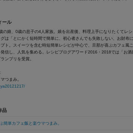
ィール
歳の娘、0歳の息子の4人家族。娘を出産後、料理上手になりたくてレシ
ログは「とにかく短時間で簡単に、初心者さんでも失敗しない、お財布
セプト。スイーツを含む時短簡単レシピが中心で、旦那が喜ぶカフェ風
発信し、人気を集める。レシピブログアワード2016・2018では「お酒
グランプリを受賞。
ぶ
ウマつまみ。
onya20121217/
作品
ぶ簡単カフェ飯と楽ウマつまみ。