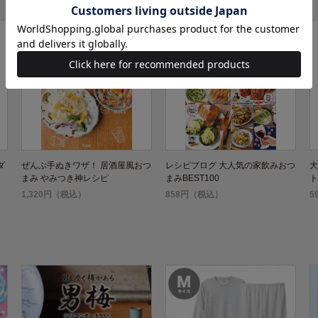
ダ
ぜんぶ手ぬきワザ！ 居酒屋風おつ
レシピブログ 大人気の家飲みおつ
大
まみ やみつき神レシピ
まみBEST100
ト
1,320円（税込）
858円（税込）
5