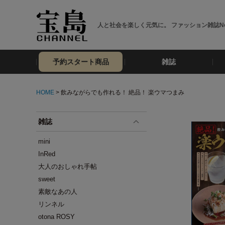
人と社会を楽しく元気に。 ファッション雑誌No
予約スタート商品
雑誌
HOME
> 飲みながらでも作れる！ 絶品！ 楽ウマつまみ
雑誌
mini
InRed
大人のおしゃれ手帖
sweet
素敵なあの人
リンネル
otona ROSY