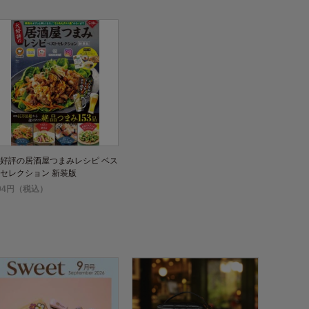
好評の居酒屋つまみレシピ ベス
セレクション 新装版
94円（税込）