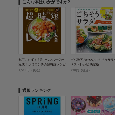
こんな本はいかがですか?
包丁いらず！ 3分でハンバーグが
デパ地下みたいなごちそうサラ
完成！ 浜名ランチの超時短レシピ
ベストレシピ 決定版
大全
1,518円（税込）
990円（税込）
通販ランキング