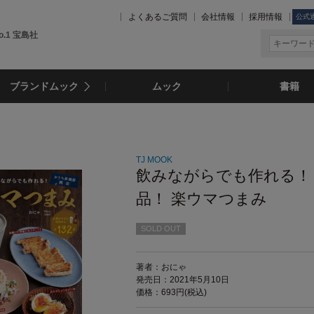
よくあるご質問
会社情報
採用情報
公式
.1 宝島社
ブランドムック
ムック
書籍
TJ MOOK
飲みながらでも作れる！
品！ 楽ウマつまみ
SOLD OUT
著者：おにゃ
発売日：2021年5月10日
価格：693円(税込)