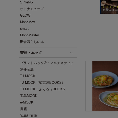
SPRiNG
オトナミューズ
GLOW
MonoMax
smart
MonoMaster
田舎暮らしの本
書籍・ムック
ブランドムック®・マルチメディア
別冊宝島
TJ MOOK
TJ MOOK（知恵袋BOOKS）
TJ MOOK（ふくろうBOOKS）
宝島MOOK
e-MOOK
書籍
宝島社文庫