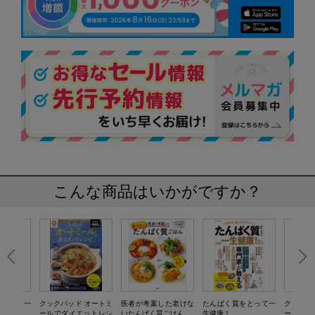
こんな商品はいかがですか？
をとって一
クックパッド オートミ
医者が考案した老けな
たんぱく質をとって一
クックパ
ールでダイエットレシ
いたんぱく質ごはん
生健康！
ールでダ