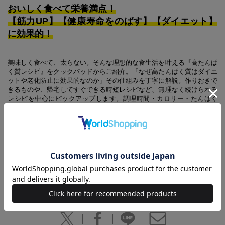
おいしく食べて栄養満点！
【筋力UP】【健康寿命をのばす】【ダイエット】
に効果的！
美味しく食べて、太らない。そんな理想的な食生活を叶える『高たんぱ
く質レシピ』をクックパッドからご紹介。「なぜ高たんぱく質はダイエ
ットや老化防止に効果的なのか」その仕組みを丁寧に解説。作りおきで
きるものや、帰宅してすぐできる時短レシピなど、無理なく続けられる
レシピを中心にピックアップします。調理時間・カロリー・たんぱく
質・糖質量を全レシピに表示。シニア世代はもちろん、成長期のお子さ
まにもおすすめ！
【あわせ買い時の配送について】
予約商品と他商品を同時にお求めの場合、最も発売日の遅い商品に合わ
せての一括配送となります。
ご注意ください。別々の配送をご希望の場合は、お手数をおかけします
が、それぞれ個別にお買い求めください。