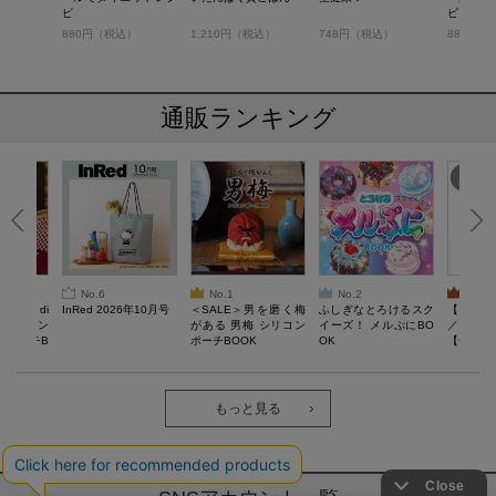
ピ
ピ
）
880円（税込）
1,210円（税込）
748円（税込）
880円（
通販ランキング
No.6
No.1
No.2
No.3
erta di
InRed 2026年10月号
＜SALE＞男を磨く梅
ふしぎなとろけるスク
【SAL
 キルティン
がある 男梅 シリコン
イーズ！ メルぷにBO
／Lサイ
ーポーチB
ポーチBOOK
OK
【一般医療
verypro
ウェア 
ク・ロン
もっと見る