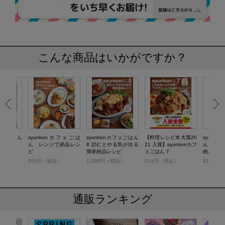
こんな商品はいかがですか？
カフェごはん
syunkonカフェごは
syunkonカフェごはん
【料理レシピ本大賞20
syunk
ん レンジで絶品レシ
8 読むとやる気が出る
21 入賞】syunkonカフ
ん レン
ピ
簡単絶品レシピ
ェごはん 7
絶品レシ
）
550円（税込）
1,298円（税込）
924円（税込）
814円（
通販ランキング