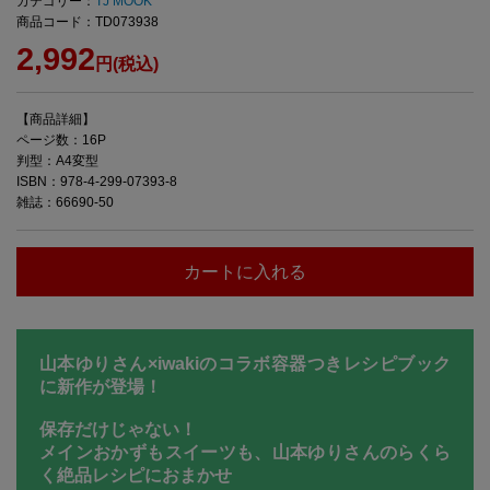
カテゴリー：
TJ MOOK
商品コード：TD073938
2,992
円(税込)
【商品詳細】
ページ数：16P
判型：A4変型
ISBN：978-4-299-07393-8
雑誌：66690-50
カートに入れる
山本ゆりさん×iwakiのコラボ容器つきレシピブック
に新作が登場！
保存だけじゃない！
メインおかずもスイーツも、山本ゆりさんのらくら
く絶品レシピにおまかせ