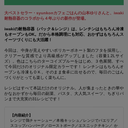
大ベストセラー・syunkonカフェごはんの山本ゆりさんと、iwaki
耐熱容器のコラボから４年ぶりの新作が登場。
iwakiの耐熱容器（パック＆レンジ）は、レンチンはもちろん冷凍
もオーブンもOK。だから本格調理にも対応、おかずはもちろんス
イーツづくりにも大活躍！
今回は、中身が見えやすいポリカーボネート製のフタを採用し、
クリアーな質感でより高級感がアップしました（容量1.2Lサイ
ズ）。色はこちらのターコイズブルーをはじめ、３色展開。すべ
て今回だけのオリジナル限定カラーです！ レンチンはもちろんオ
ーブンも冷凍もＯＫ。そのまま食卓に出せるので、毎日のごはん
づくりがとっても楽しく楽ちんに。
レシピはすべて本誌だけのオリジナル。人が集まったときの華や
かなおかずから毎日の副菜、パスタ、大人気スイーツ、ちぎりパ
ンまで大充実の31レシピです！
【内容紹介】
レンジで鶏チャーシュー／本格キッシュ／レンジでパエリア／
スコップハンバーグ／ローストポーク／エスニックチキン／ か