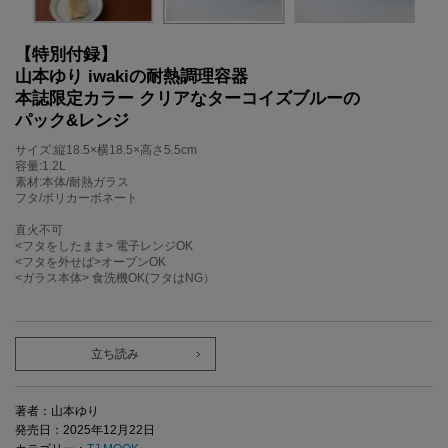
【特別付録】
山本ゆり iwakiの耐熱調理容器
本誌限定カラー クリアなターコイズブルーの
パック&レンジ
サイズ:縦18.5×横18.5×高さ5.5cm
容量:1.2L
素材:本体/耐熱ガラス
フタ/ポリカーボネート
直火不可
<フタをしたまま> 電子レンジOK
<フタを外せば>オーブンOK
<ガラス本体> 食洗機OK(フタはNG）
立ち読み
著者：山本ゆり
発売日：2025年12月22日