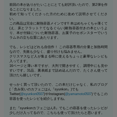
前回の本がありがたいことにとても好評頂いたので、第2弾を作
ることになりました。
初めて知ってくださった方のために改めて説明させてくださ
い。
この商品は完全に耐熱容器メインです!! 本はめちゃくちゃ薄くて
(え、床とフラット？てなるぐらい)耐熱容器付きの本というよ
り、本が付録についた耐熱容器。お菓子のセボンスターでいう
ラムネの立ち位置にあたります。
でも、レシピはどれも自信作！ この容器専用の分量と加熱時間
なので、失敗も少なく、盛り付けも悩みません。
クリスマスなど人が集まる時に使えるちょっと豪華なレシピも
入ってます。
16ページと薄い本ですが、大判で開きやすく、調理中にも見や
すいです。31品、裏表紙まで詰め込んだので、たくさん使って
頂けたら嬉しいです。
せっかく買って頂いたので、この本だけじゃなく、私のブログ
(「含み笑いのカフェごはん『syunkon』)でも
Twitter(
@syunkon0507
)やInstagram(
@yamamoto0507
)でもこの
容器を使ったレシピを紹介しますね。
また『syunkonカフェごはん8』でもこの容器を使ったレシピが
少しだけ入ってるので、こちらも使って頂けたらと思います。