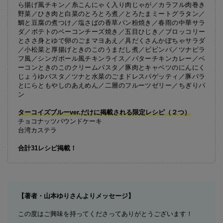
ら揚げ風チキン／糸こんにゃく入り肉じゃが／カラフル肉巻き
野菜／ひき肉と白菜のとろとろ煮／とろたまミートグラタン／
鯛と豆腐の煮つけ／塩さばの香草パン粉焼き／春雨の中華サラ
ダ／ポテトのベーコンチーズ焼き／五目ひじき／ブロッコリー
とささ身とゆで卵のごまマヨあえ／具だくさんかぼちゃサラダ
／小松菜と厚揚げときのこのうまだし煮／ビビンバ／ツナピラ
フ風／シンガポール風チキンライス／バターチキンカレー／ベ
ーコンときのこのクリームパスタ／豚肉とキャベツのにんにく
じょうゆパスタ／ツナと水菜のごまドレスパゲッティ／豚バラ
とにらともやしのあえめん／二層のフルーツゼリー／ちぎりパ
ン
ターコイズブルーver.だけに掲載される限定レシピ（２つ）
チョコナッツパウンドケーキ
台湾カステラ
合計31レシピ掲載！
【著者・山本ゆりさんよりメッセージ】
この度はご興味を持ってくださってありがとうございます！