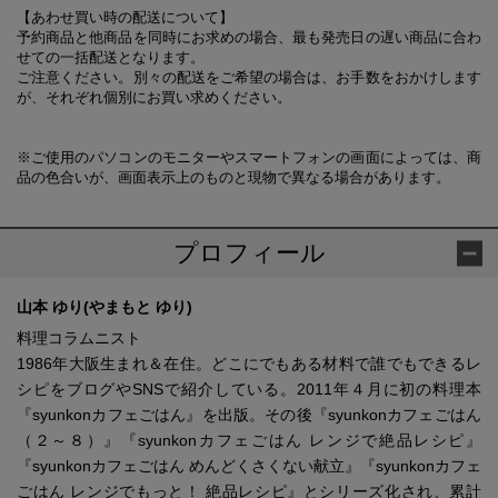
【あわせ買い時の配送について】
予約商品と他商品を同時にお求めの場合、最も発売日の遅い商品に合わ
せての一括配送となります。
ご注意ください。別々の配送をご希望の場合は、お手数をおかけします
が、それぞれ個別にお買い求めください。
※ご使用のパソコンのモニターやスマートフォンの画面によっては、商
品の色合いが、画面表示上のものと現物で異なる場合があります。
プロフィール
山本 ゆり(やまもと ゆり)
料理コラムニスト
1986年大阪生まれ＆在住。どこにでもある材料で誰でもできるレ
シピをブログやSNSで紹介している。2011年４月に初の料理本
『syunkonカフェごはん』を出版。その後『syunkonカフェごはん
（２～８）』『syunkonカフェごはん レンジで絶品レシピ』
『syunkonカフェごはん めんどくさくない献立』『syunkonカフェ
ごはん レンジでもっと！ 絶品レシピ』とシリーズ化され、累計