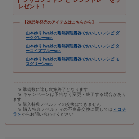
シリコンミトン と レンジトレー をプ
レゼント！
【2025年発売のアイテムはこちらから】
山本ゆり iwakiの耐熱調理容器でおいしいレシピ ダ
ークグレーver.
山本ゆり iwakiの耐熱調理容器でおいしいレシピ タ
ーコイズブルーver.
山本ゆり iwakiの耐熱調理容器でおいしいレシピ モ
スグリーンver.
※ 準備数に達し次第終了となります
※ キャンペーンは予告なく変更・終了する場合があり
ます
※ 購入特典ノベルティの交換はできません
※ 購入特典ノベルティの不良品交換に関しては
＜コチ
ラ＞
からお問い合わせください