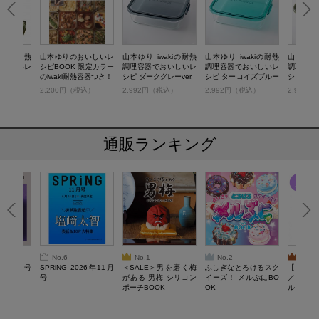
akiの耐熱
山本ゆりのおいしいレ
山本ゆり iwakiの耐熱
山本ゆり iwakiの耐熱
山本ゆり 
おいしいレ
シピBOOK 限定カラー
調理容器でおいしいレ
調理容器でおいしいレ
調理容器
ット
のiwaki耐熱容器つき！
シピ ダークグレーver.
シピ ターコイズブルー
シピ モス
ver.
税込）
2,200円（税込）
2,992円（税込）
2,992円（税込）
2,992
通販ランキング
No.6
No.1
No.2
No.3
26年10月号
SPRiNG 2026年11月
＜SALE＞男を磨く梅
ふしぎなとろけるスク
【SAL
号
がある 男梅 シリコン
イーズ！ メルぷにBO
／Lサ
ポーチBOOK
OK
ル）【一
Recover
労回復ウ
ーネック