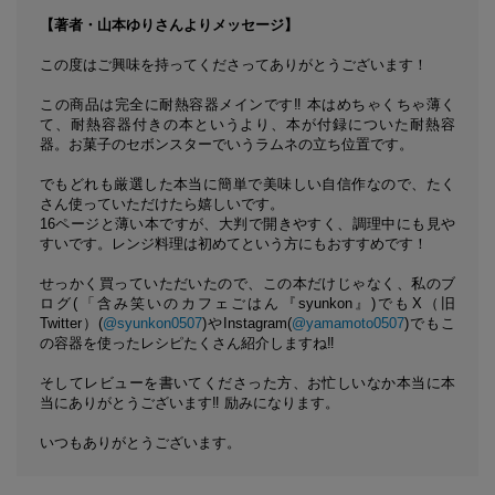
【著者・山本ゆりさんよりメッセージ】
この度はご興味を持ってくださってありがとうございます！
この商品は完全に耐熱容器メインです‼ 本はめちゃくちゃ薄く
て、耐熱容器付きの本というより、本が付録についた耐熱容
器。お菓子のセボンスターでいうラムネの立ち位置です。
でもどれも厳選した本当に簡単で美味しい自信作なので、たく
さん使っていただけたら嬉しいです。
16ページと薄い本ですが、大判で開きやすく、調理中にも見や
すいです。レンジ料理は初めてという方にもおすすめです！
せっかく買っていただいたので、この本だけじゃなく、私のブ
ログ(「含み笑いのカフェごはん『syunkon』)でもX（旧
Twitter）(
@syunkon0507
)やInstagram(
@yamamoto0507
)でもこ
の容器を使ったレシピたくさん紹介しますね‼
そしてレビューを書いてくださった方、お忙しいなか本当に本
当にありがとうございます‼ 励みになります。
いつもありがとうございます。