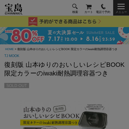
検索
カート
電話で予約
メニュー
HOME
> 復刻版 山本ゆりのおいしいレシピBOOK 限定カラーのiwaki耐熱調理容器つき
TJ MOOK
復刻版 山本ゆりのおいしいレシピBOOK
限定カラーのiwaki耐熱調理容器つき
SOLD OUT