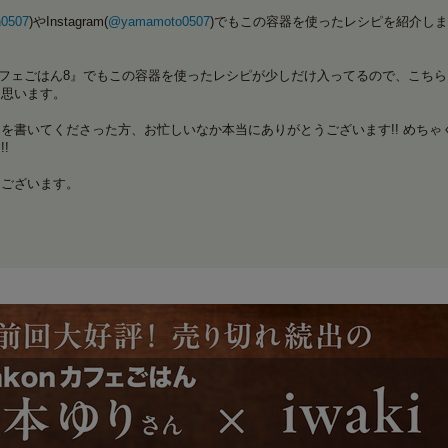
も
0507
)やInstagram(
@yamamoto0507
)でもこの容器を使ったレシピを紹介し
onカフェごはん8』でもこの容器を使ったレシピが少しだけ入ってるので、こち
と思います。
を書いてくださった方、お忙しいなか本当にありがとうございます!! めちゃ
!
うございます。