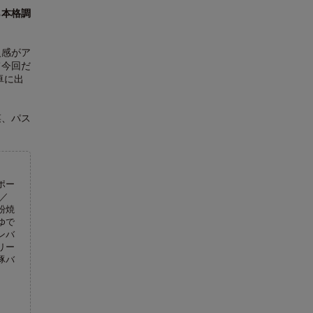
ら本格調
級感がア
て今回だ
卓に出
菜、パス
ポー
／
粉焼
ゆで
ンバ
リー
豚バ