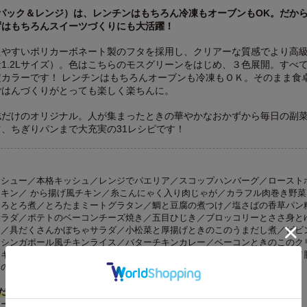
器（パック＆レンジ）は、レンチンはもちろん冷凍もオーブンもOK。だか
ずはもちろんスイーツづくりにも大活躍！
えやすいポリカーボネート製のフタを採用し、クリアーな質感でより高
1.2Lサイズ）。色はこちらのモスグリーンをはじめ、３色展開。すべ
カラーです！ レンチンはもちろんオーブンも冷凍もＯＫ。そのまま食
ごはんづくりがとっても楽しく楽ちんに。
誌だけのオリジナル。人が集まったときの華やかなおかずから毎日の副
、ちぎりパンまで大充実の31レシピです！
ーシュー／本格キッシュ／レンジでパエリア／スコップハンバーグ／ロースト
キン／ から揚げ風チキン／糸こんにゃく入り肉じゃが／カラフル肉巻き野菜
とろとろ煮／とろたまミートグラタン／鯛と豆腐の煮つけ／塩さばの香草パン
サラダ／ポテトのベーコンチーズ焼き／五目ひじき／ブロッコリーとささ身と
え／具だくさんかぼちゃサラダ／小松菜と厚揚げときのこのうまだし煮／ビビ
／シンガポール風チキンライス／バターチキンカレー／ベーコンときのこのク
とキャベツのにんにくじょうゆパスタ／ツナと水菜のごまドレスパゲッティ／
しのあえめん／二層のフルーツゼリー／ちぎりパン
r.だけに掲載される限定レシピ（２つ）
ケーキ