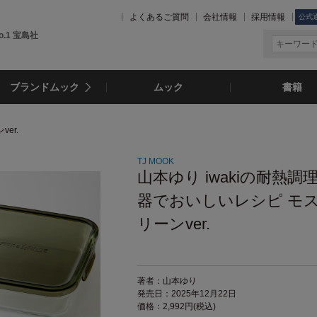
よくあるご質問
会社情報
採用情報
公式
.1 宝島社
ブランドムック
ムック
書籍
er.
TJ MOOK
山本ゆり iwakiの耐熱調
器でおいしいレシピ モ
リーンver.
著者：山本ゆり
発売日：2025年12月22日
価格：2,992円(税込)