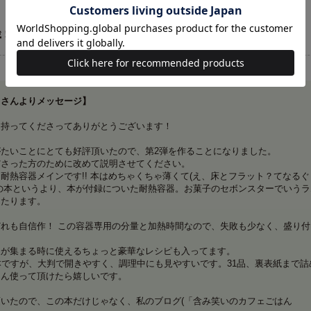
載！
りさんよりメッセージ】
を持ってくださってありがとうございます！
たいことにとても好評頂いたので、第2弾を作ることになりました。
ださった方のために改めて説明させてください。
耐熱容器メインです!! 本はめちゃくちゃ薄くて(え、床とフラット？てなるぐ
の本というより、本が付録についた耐熱容器。お菓子のセボンスターでいうラ
あたります。
れも自信作！ この容器専用の分量と加熱時間なので、失敗も少なく、盛り付
人が集まる時に使えるちょっと豪華なレシピも入ってます。
本ですが、大判で開きやすく、調理中にも見やすいです。31品、裏表紙まで詰
さん使って頂けたら嬉しいです。
いたので、この本だけじゃなく、私のブログ(「含み笑いのカフェごはん