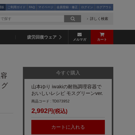
通販
ご利用ガイド
FAQ
マイページ
会員登録・修正
ログイン
ログアウト
詳しく検索
疲労回復ウェア
メルマガ
カート
今すぐ購入
理容
スグ
山本ゆり iwakiの耐熱調理容器で
おいしいレシピ モスグリーンver.
商品コード : TD073952
2,992
円(税込)
カートに入れる