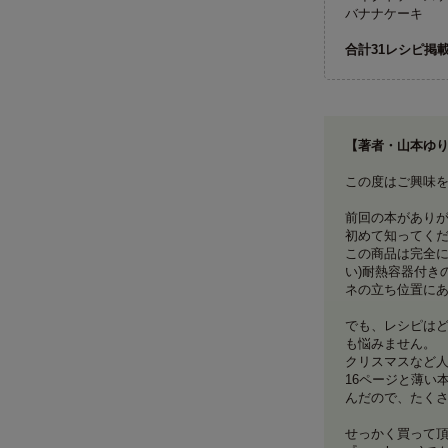
バナナケーキ
合計31レシピ掲
【著者・山本ゆ
この度はご興味
前回の本がありが
初めて知ってく
この商品は完全に
い)耐熱容器付き
ネの立ち位置に
でも、レシピはど
も悩みません。
クリスマスなど
16ページと薄い
んだので、たく
せっかく買って頂