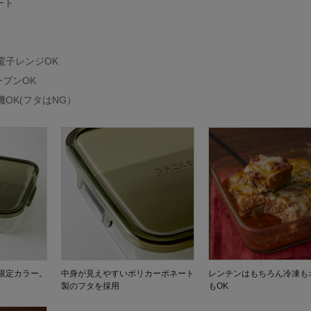
ート
電子レンジOK
ーブンOK
機OK(フタはNG）
限定カラー。
中身が見えやすいポリカーボネート
レンチンはもちろん冷凍も
製のフタを採用
もOK