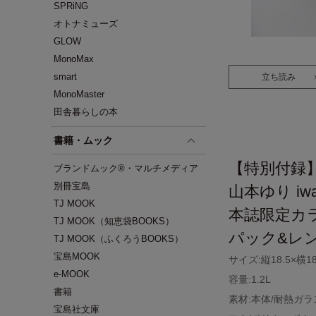
SPRiNG
オトナミューズ
GLOW
MonoMax
smart
立ち読み
MonoMaster
田舎暮らしの本
書籍・ムック
【特別付録
ブランドムック®・マルチメディア
別冊宝島
山本ゆり iw
TJ MOOK
本誌限定カ
TJ MOOK（知恵袋BOOKS）
パック&レ
TJ MOOK（ふくろうBOOKS）
宝島MOOK
サイズ:縦18.5×横18
e-MOOK
容量:1.2L
書籍
素材:本体/耐熱ガラ
宝島社文庫