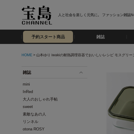
人と社会を楽しく元気に。 ファッション雑誌No
予約スタート商品
雑誌
HOME
> 山本ゆり iwakiの耐熱調理容器でおいしいレシピ モスグリーンv
雑誌
mini
InRed
大人のおしゃれ手帖
sweet
素敵なあの人
リンネル
otona ROSY