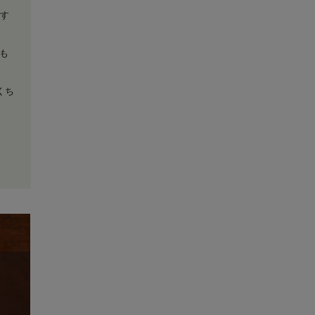
ます
らも
くち