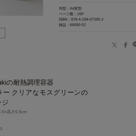
判型：A4変型
ページ数：16P
ISBN：978-4-299-07395-2
雑誌：66690-52
】
akiの耐熱調理容器
ラー クリアなモスグリーンの
ンジ
.5×高さ5.5cm
ス