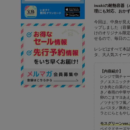
iwakiの耐熱容
理にも対応、おか
今回は、中身が見
ップしました（容量
けのオリジナル限定
せるので、毎日の
レシピはすべて本
タ、大人気スイーツ
【内容紹介】
レンジで鶏チャ
ク／エスニックチ
ひき肉と白菜の
き／春雨の中華
卵のごまマヨあ
／ツナピラフ風
ムパスタ／豚肉
ラとにらともや
モスグリーンve
ベイクドチーズ