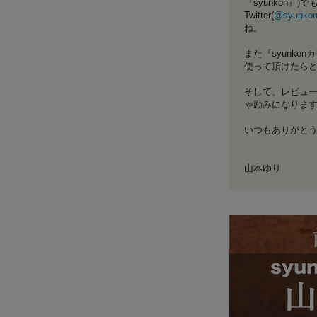
『syunkon』)で
Twitter(
@syunkon
ね。
また『syunk
使って頂けたら
そして、レビュー
ゃ励みになります!
いつもありがと
山本ゆり