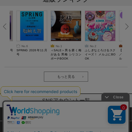
No.6
No.1
No.2
No.3
26年10月号
SPRiNG 2026年11月
＜SALE＞男を磨く梅
ふしぎなとろけるスク
【SAL
号
がある 男梅 シリコン
イーズ！ メルぷにBO
／Lサ
ポーチBOOK
OK
ル）【一
Recover
労回復ウ
ーネック
ツ
もっと見る
SNSアカウントー覧
サイトマップ
公式通販ご利用ガイド
プライバシーポリシー
特定商取引法に基づく表記