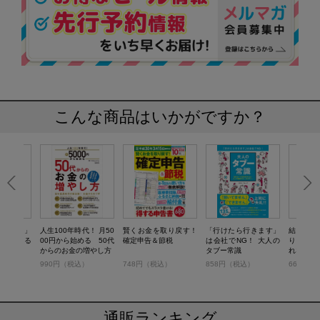
こんな商品はいかがですか？
「届け出」
人生100年時代！ 月50
賢くお金を取り戻す！
「行けたら行きます」
結局、
がもらえる
00円から始める 50代
確定申告＆節税
は会社でNG！ 大人の
り 会社
からのお金の増やし方
タブー常識
れない10
）
990円（税込）
748円（税込）
858円（税込）
660円（
通販ランキング