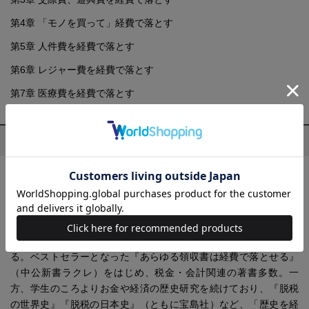
第4章 「モノを買って」経費で落とす
第5章 人件費を経費で落とす
第6章 レジャー費を経費で落とす
第7章 医療費を経費で落とす
プロフィール
大村 大次郎(おおむら おおじろう)
元国税調査官。国税局に10年間、主に法人税担当調査官として勤
務。退職後、ビジネス関連を中心としたフリーライターとなる。
単行本執筆、雑誌寄稿、ラジオ出演、『マルサ!!』（フジテレビ
系）や『ナサケの女』（テレビ朝日系）などの監修で活躍してい
る。ベストセラーとなった『あらゆる領収書は経費で落とせる』
（中公新書ラクレ）をはじめ、税金・会計関連の著書多数。一
方、学生のころよりお金や経済の歴史研究を続けており、『脱税
の世界史』『脱税の日本史』（ともに宝島社）など、「歴史を経