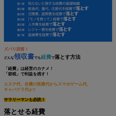
ズバリ回答！
領収書
経費
落とす方法
どんな
でも
で
「経費」は経営のカナメ！
「節税」で利益を残す！
エステ代、自費の医療代からスマホゲーム代、
キャバクラ代
まで
サラリーマンも必読！
落とせる経費