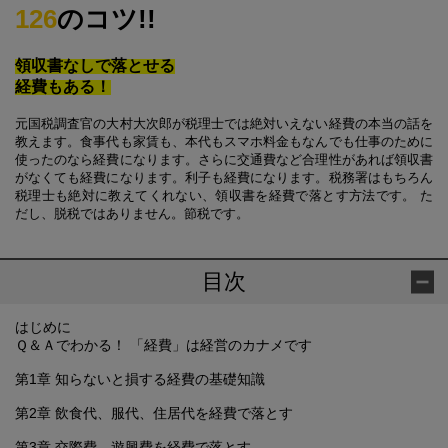
126
のコツ!!
領収書なしで落とせる
経費もある！
元国税調査官の大村大次郎が税理士では絶対いえない経費の本当の話を
教えます。食事代も家賃も、本代もスマホ料金もなんでも仕事のために
使ったのなら経費になります。さらに交通費など合理性があれば領収書
がなくても経費になります。利子も経費になります。税務署はもちろん
税理士も絶対に教えてくれない、領収書を経費で落とす方法です。 た
だし、脱税ではありません。節税です。
目次
はじめに
Ｑ＆Ａでわかる！ 「経費」は経営のカナメです
第1章 知らないと損する経費の基礎知識
第2章 飲食代、服代、住居代を経費で落とす
第3章 交際費、遊興費を経費で落とす