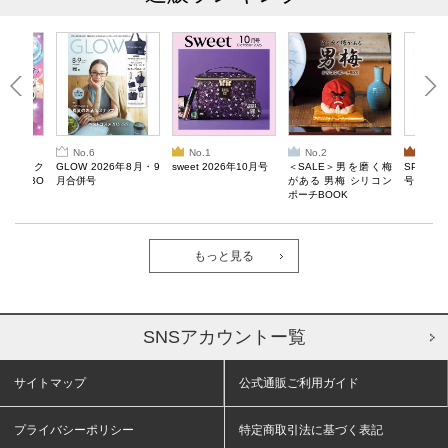
No.6
No.1
No.2
No.3
ろけるスク
GLOW 2026年8月・9
sweet 2026年10月号
＜SALE＞男を磨く梅
SPRiNG
ルぷにBO
月合併号
がある 男梅 シリコン
号
ポーチBOOK
もっと見る
SNSアカウントー覧
サイトマップ
公式通販ご利用ガイド
プライバシーポリシー
特定商取引法に基づく表記