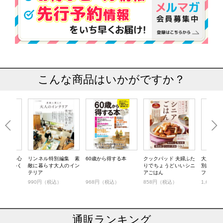
こんな商品はいかがですか？
別編集 心
リンネル特別編集 素
60歳から得する本
クックパッド 夫婦ふた
大人のお
すお金のく
敵に暮らす大人のイン
りでちょうどいいシニ
別編集 
テリア
アごはん
ファッシ
税込）
990円（税込）
968円（税込）
858円（税込）
1,650
通販ランキング