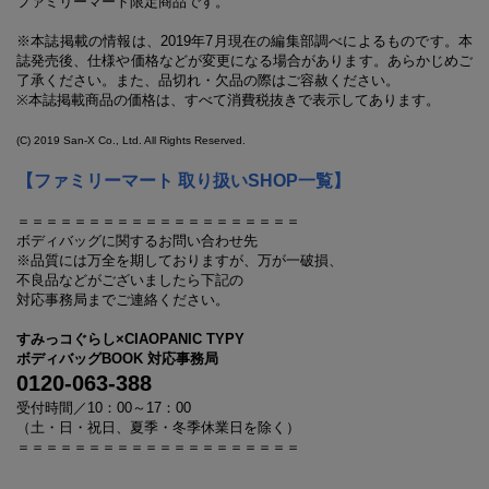
ファミリーマート限定商品です。
※本誌掲載の情報は、2019年7月現在の編集部調べによるものです。本
誌発売後、仕様や価格などが変更になる場合があります。あらかじめご
了承ください。また、品切れ・欠品の際はご容赦ください。
※本誌掲載商品の価格は、すべて消費税抜きで表示してあります。
(C) 2019 San-X Co., Ltd. All Rights Reserved.
【ファミリーマート 取り扱いSHOP一覧】
＝＝＝＝＝＝＝＝＝＝＝＝＝＝＝＝＝＝＝＝
ボディバッグに関するお問い合わせ先
※品質には万全を期しておりますが、万が一破損、
不良品などがございましたら下記の
対応事務局までご連絡ください。
すみっコぐらし×CIAOPANIC TYPY
ボディバッグBOOK 対応事務局
0120-063-388
受付時間／10：00～17：00
（土・日・祝日、夏季・冬季休業日を除く）
＝＝＝＝＝＝＝＝＝＝＝＝＝＝＝＝＝＝＝＝