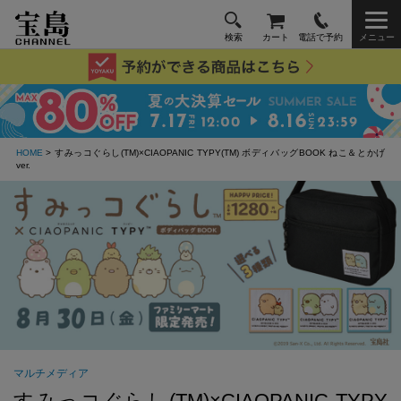
検索
カート
電話で予約
メニュー
HOME
> すみっコぐらし(TM)×CIAOPANIC TYPY(TM) ボディバッグBOOK ねこ＆とかげ
ver.
マルチメディア
すみっコぐらし(TM)×CIAOPANIC TYPY