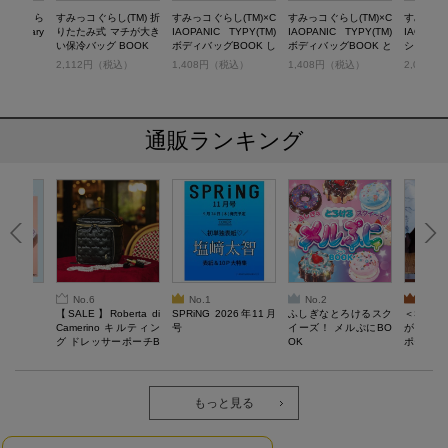
すみっコぐら
すみっコぐらし(TM) 折
すみっコぐらし(TM)×C
すみっコぐらし(TM)×C
すみっコぐ
niversary
りたたみ式 マチが大き
IAOPANIC TYPY(TM)
IAOPANIC TYPY(TM)
IAOPANI
い保冷バッグ BOOK
ボディバッグBOOK し
ボディバッグBOOK と
ショルダ
ろくま＆ぺんぎん？ ve
んかつ＆えびふらいの
K
税込）
2,112円（税込）
1,408円（税込）
1,408円（税込）
2,035
r.
しっぽ ver.
通販ランキング
No.6
No.1
No.2
No.3
6年9月号
【SALE】Roberta di
SPRiNG 2026年11月
ふしぎなとろけるスク
＜SAL
Camerino キルティン
号
イーズ！ メルぷにBO
がある 
グ ドレッサーポーチB
OK
ポーチBO
OOK
もっと見る