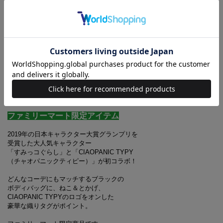
すみっコぐらし
(TM)×
CIAOPANIC TYPY(TM)
ボディバッグBOOK
ねこ＆とかげver.
ファミリーマート限定アイテム
2019年の日本キャラクター大賞グランプリを
受賞した大人気キャラクター
「すみっコぐらし」と「CIAOPANIC TYPY
（チャオパニックティピー）」が初コラボ！
どんなコーデにもマッチするブラックの
ボディバッグに、ねこ＆とかげ、
CIAOPANIC TYPYのロゴをオンした
豪華な織りタグがポイント。