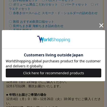
〇 お手軽朝食セット
〇 ハムステーキセット
〇 ボリューム満点こだわりセット
〇 パーティセット
〇 バ
ラエティセット
〇 糸巻きロースハムと スモーク・ド・ショルダーの詰め合わせ
〇 敦煌 おすすめ飲茶口福セット
〇 長州ちまき家 海鮮ちまき詰め合わせ
〇 手羽先唐揚げ
〇 食楽庵ふる川 ふく刺三種盛り（4人前）
〇 まふく炙り刺身・ちりセット（3人前）
〇 ふくちりセット（3人前）
☑ お申し込みについて
■ 年内お届けご希望の場合
12月3日（日）23:59までにご購入ください。
12月17日以降、順次お届けいたします。
■ 年明けお届けご希望の場合
12月4日（月）0：00～12月26日（火）18:00までにご購入くださ
い。