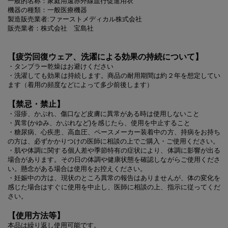
一般的名称：家庭用遠赤外線血行促進用衣
機器の種類：一般医療機器
製造販売業者:ファーストメディカル株式会社
販売業者：株式会社 宝島社
【疲労回復ウェア、洗濯による効果の持続について】
・タンブラー乾燥はお避けください
・洗濯しても効果は持続します。商品の耐用期間は約２年を想定してい
ます（着用の頻度などによって多少前後します）
【禁忌・禁止】
・湿疹、かぶれ、傷口など皮膚に異常がある時は使用しないこと
・異常(かゆみ、かぶれなど)を感じたら、使用を中止すること
・糖尿病、心疾患、高血圧、ペースメーカー装着中の方、持病をお持ち
の方は、必ずかかりつけの医師に相談の上でご購入・ご使用ください。
・肌や体調に関する個人差や季節特有の症状により、体調に影響が出る
場合があります。その日の体調や健康状態を確認しながらご使用くださ
い。懸念がある場合は使用をお控えください。
・妊娠中の方は、現状のところ異常の報告はありませんが、体の変化を
感じた場合はすぐに使用を中止し、医師に相談の上、指示に従ってくだ
さい。
【使用方法等】
本品は繰り返し使用可能です。