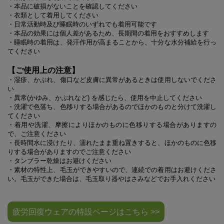
・本品に破損がないことを確認してください
・衣類として着用してください
・日常活動時及び睡眠時のいずれでも着用可能です
・本品の効果には個人差があるため、長期間の着用をおすすめします
・睡眠時の着用は、発汗作用が高まることから、十分な水分補給を行っ
てください
【ご使用上の注意】
・湿疹、かぶれ、傷口など皮膚に異常があるときは使用しないでくださ
い
・異常(かゆみ、かぶれなど) を感じたら、使用を中止してください
・洗濯で色落ち、色移りする場合があるのでほかのものと分けて洗濯し
てください
・着用や洗濯、摩擦によりほかのものに色移りする場合がありますの
で、ご注意ください
・長時間水に浸けたり、濡れたまま重ね置きすると、ほかのものに色移
りする場合がありますのでご注意ください
・タンブラー乾燥はお避けください
・素材の特性上、毛玉ができやすいので、連続での着用はお避けくださ
い。毛玉ができた場合は、毛玉取り器やはさみなどでお手入れください
疲労回復ウェアの特設ページはこちら >>