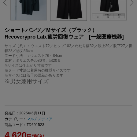
ショートパンツ／Mサイズ（ブラック）
Recoverypro Lab.疲労回復ウェア [一般医療機器]
サイズ（約）：ウエスト72／ヒップ102／わたり幅32／股上29／股下27／裾
幅28／総丈56cm
ヌード寸法 ：ウエスト76～84cm
素材：ポリエステル80％、綿20％
※サイズは仕上がり寸法です
※ヌード寸法は着用時の推奨サイズです
※サイズには若干の誤差があります
※男女兼用サイズ
発売日：2025年6月11日
カテゴリー：
マルチメディア
商品コード：TD691523
4,620
円(税込)