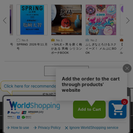
No.6
No.1
No.2
No.3
26年10月号
SPRiNG 2026年11月
＜SALE＞男を磨く梅
ふしぎなとろけるスク
【SAL
号
がある 男梅 シリコン
イーズ！ メルぷにBO
／Lサ
ポーチBOOK
OK
ル）【一
Recover
労回復ウ
ーネック
ツ
もっと見る
SNSアカウントー覧
サイトマップ
公式通販ご利用ガイド
プライバシーポリシー
特定商取引法に基づく表記
Copyright (c) TAKARAJIMASHA,Inc. All Rights Reserved.