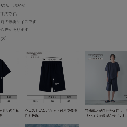
80％、綿20％
り寸法です。
用時の推奨サイズです
の誤差があります
イズ
ッタリの半袖
ウエストゴム ポケット付きで機能
特殊繊維が血行を促進し、
場
性も抜群
リやコリを軽減させてくれ