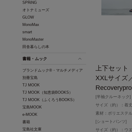
SPRiNG
オトナミューズ
GLOW
MonoMax
smart
MonoMaster
田舎暮らしの本
書籍・ムック
上下セット
ブランドムック®・マルチメディア
XXLサイズ
別冊宝島
TJ MOOK
Recovery
TJ MOOK（知恵袋BOOKS）
[半袖クルーネック]
TJ MOOK（ふくろうBOOKS）
サイズ（約）：着丈 7
宝島MOOK
素材：ポリエステル
e-MOOK
[ショートパンツ]
書籍
宝島社文庫
サイズ（約）：ウエス