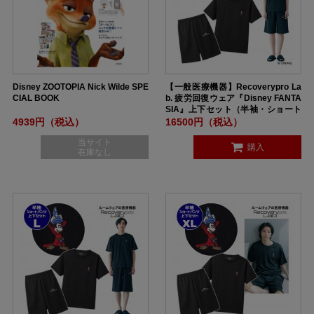
Disney ZOOTOPIA Nick Wilde SPE
【一般医療機器】Recoverypro La
CIAL BOOK
b. 疲労回復ウェア『Disney FANTA
SIA』上下セット（半袖・ショート
パンツ）ユニセックス Mサイズ BL
4939円（税込）
16500円（税込）
ACK
当サイト
購入
在庫なし