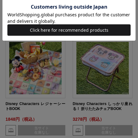
パンツ）ユニセックス XXLサイズ B
16500円（税込）
セール中！
2085円（税込）
LACK
購入
購入
Disney Characters レジャーシー
Disney Characters しっかり座れ
トBOOK
る！ 折りたたみチェアBOOK
1848円（税込）
3278円（税込）
当サイト
当サイト
在庫なし
在庫なし