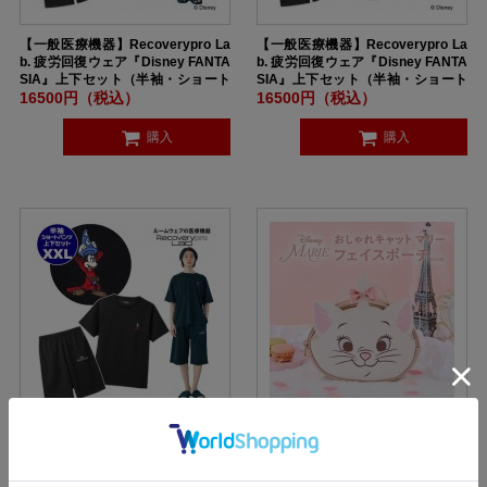
【一般医療機器】Recoverypro La
【一般医療機器】Recoverypro La
b. 疲労回復ウェア『Disney FANTA
b. 疲労回復ウェア『Disney FANTA
SIA』上下セット（半袖・ショート
SIA』上下セット（半袖・ショート
パンツ）ユニセックス Lサイズ BLA
パンツ）ユニセックス XLサイズ BL
16500円（税込）
16500円（税込）
CK
ACK
購入
購入
【一般医療機器】Recoverypro La
【SALE】Disney おしゃれキャッ
b. 疲労回復ウェア『Disney FANTA
ト マリー フェイスポーチBOOK
SIA』上下セット（半袖・ショート