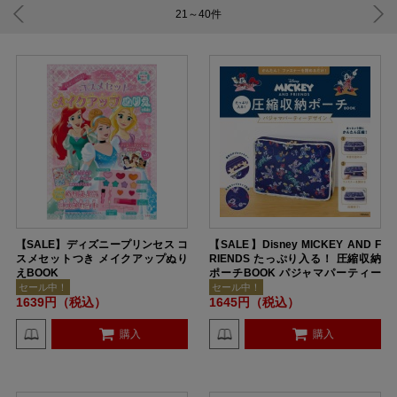
21～40
件
【SALE】ディズニープリンセス コ
【SALE】Disney MICKEY AND F
スメセットつき メイクアップぬり
RIENDS たっぷり入る！ 圧縮収納
えBOOK
ポーチBOOK パジャマパーティー
デザイン
セール中！
セール中！
1639円（税込）
1645円（税込）
購入
購入