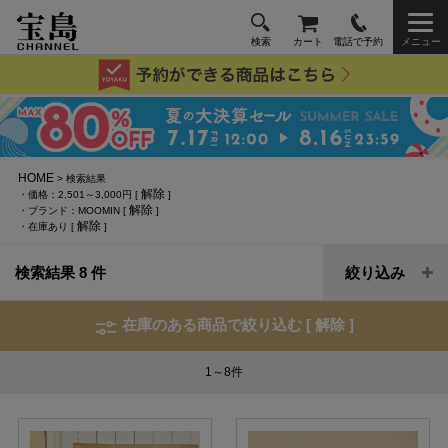
検索
カート
電話で予約
メニュー
HOME
> 検索結果
解除
・価格：2,501～3,000円 [
]
解除
・ブランド：MOOMIN [
]
解除
・在庫あり [
]
検索結果 8 件
絞り込み
在庫のある商品で絞り込む [
解除
]
1～8
件