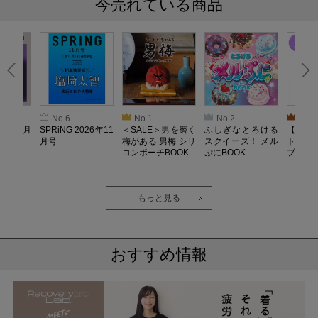
今売れている商品
No.6
No.1
No.2
No.3
26年10月
SPRiNG 2026年11
＜SALE＞男を磨く
ふしぎなとろける
【SAL
月号
梅がある 男梅 シリ
スクイーズ！ メル
ト／L
コンポーチBOOK
ぷにBOOK
プル）
機器】Re
o Lab
ェア 
ック・
もっと見る
ツ
おすすめ情報