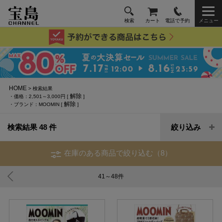
検索
カート
電話で予約
メニュー
HOME
> 検索結果
解除
・価格：2,501～3,000円 [
]
解除
・ブランド：MOOMIN [
]
検索結果 48 件
絞り込み
在庫のある商品で絞り込む（8）
41～48
件