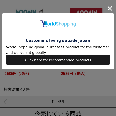
MOOMIN 収納トートバッグ BOO
MOOMIN 保冷・保温 ケータイ ス
K
テンレスボトルBOOK
2585円（税込）
2585円（税込）
検索結果
48
件
41～48
件
今売れている商品