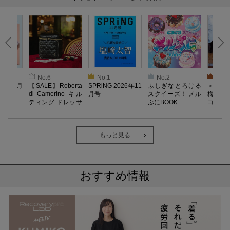
No.6
No.1
No.2
No.3
026年9月
【SALE】Roberta
SPRiNG 2026年11
ふしぎなとろける
＜SAL
di Camerino キル
月号
スクイーズ！ メル
梅がある
ティング ドレッサ
ぷにBOOK
コンポー
ーポーチBOOK
もっと見る
おすすめ情報