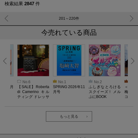
検索結果
2847
件
201～220
件
今売れている商品
No.6
No.1
No.2
No.3
026年9月
【SALE】Roberta
SPRiNG 2026年11
ふしぎなとろける
＜SAL
di Camerino キル
月号
スクイーズ！ メル
梅がある
ティング ドレッサ
ぷにBOOK
コンポー
ーポーチBOOK
もっと見る