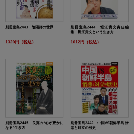
別冊宝島2443 陰陽師の世界
別冊宝島2444 堀江貴文責任編
集 堀江貴文という生き方
1320円（税込）
1012円（税込）
別冊宝島2445 良寛の“心が豊かに
別冊宝島2442 中国VS朝鮮半島 憎
なる”生き方
悪と対立の歴史