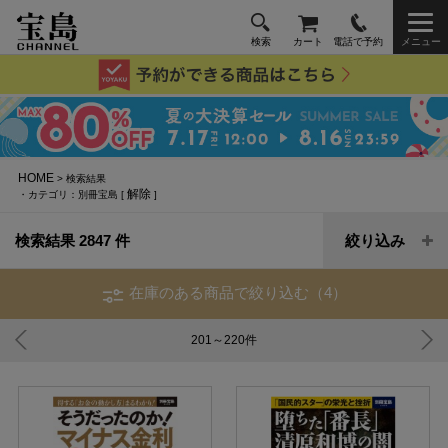
検索
カート
電話で予約
メニュー
HOME
> 検索結果
解除
・カテゴリ：別冊宝島 [
]
検索結果 2847 件
絞り込み
在庫のある商品で絞り込む（4）
201～220
件