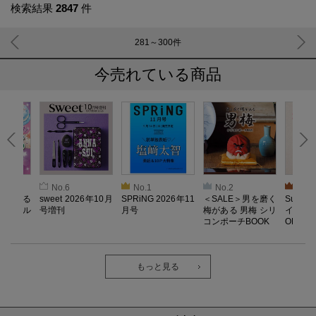
検索結果
2847
件
281～300
件
今売れている商品
No.6
No.1
No.2
No.3
とろける
sweet 2026年10月
SPRiNG 2026年11
＜SALE＞男を磨く
Sumikk
！ メル
号増刊
月号
梅がある 男梅 シリ
イーツ
コンポーチBOOK
OK
もっと見る