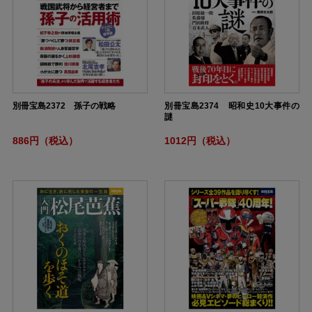
別冊宝島2372 孫子の戦略
別冊宝島2374 昭和史10大事件の
謎
886円（税込）
1012円（税込）