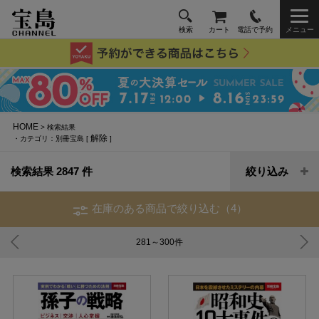
検索
カート
電話で予約
メニュー
HOME
> 検索結果
解除
・カテゴリ：別冊宝島 [
]
検索結果 2847 件
絞り込み
在庫のある商品で絞り込む（4）
281～300
件