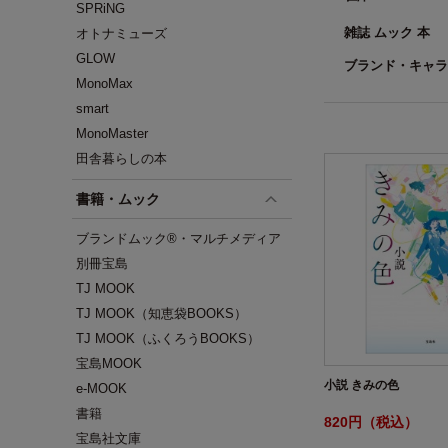
SPRiNG
雑誌 ムック 本
オトナミューズ
GLOW
ブランド・キャラ
MonoMax
smart
MonoMaster
田舎暮らしの本
書籍・ムック
ブランドムック®・マルチメディア
別冊宝島
TJ MOOK
TJ MOOK（知恵袋BOOKS）
TJ MOOK（ふくろうBOOKS）
宝島MOOK
小説 きみの色
e-MOOK
書籍
820円（税込）
宝島社文庫