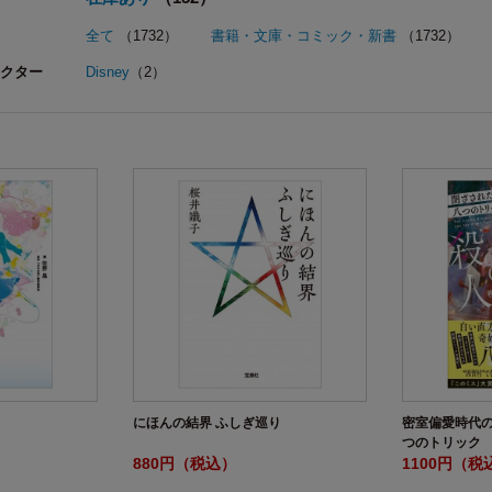
全て
（1732）
書籍・文庫・コミック・新書
（1732）
クター
Disney
（2）
にほんの結界 ふしぎ巡り
密室偏愛時代の
つのトリック
880円（税込）
1100円（税