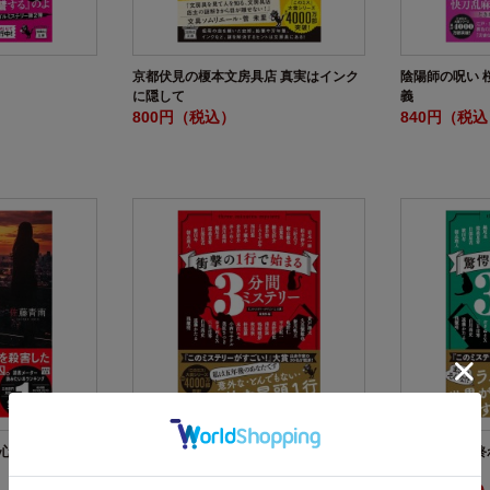
京都伏見の榎本文房具店 真実はインク
陰陽師の呪い 
に隠して
義
800円（税込）
840円（税
動心理捜査官・楯
衝撃の1行で始まる3分間ミステリー
驚愕の1行で終