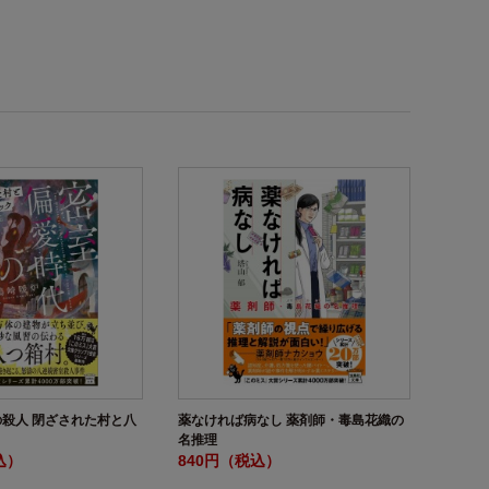
殺人 閉ざされた村と八
薬なければ病なし 薬剤師・毒島花織の
名推理
込）
840円（税込）