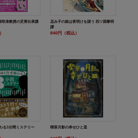
桜咲准教授の災害伝承講
忌み子の姫は夜明けを請う 四ツ国黎明
譚
込）
840円（税込）
わる3分間ミステリー
喫茶月影の幸せひと皿