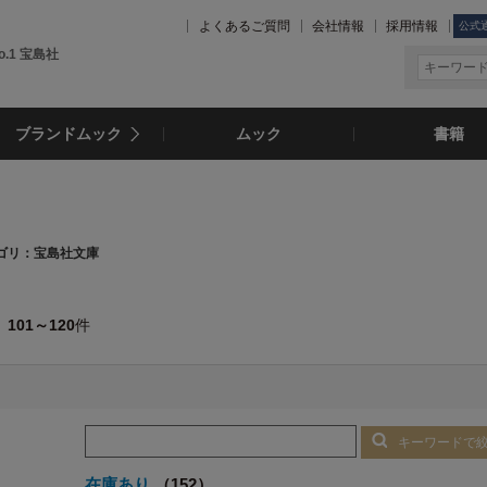
よくあるご質問
会社情報
採用情報
公式
.1 宝島社
ブランドムック
ムック
書籍
ゴリ：宝島社文庫
101～120
件
キーワードで
在庫あり
（152）