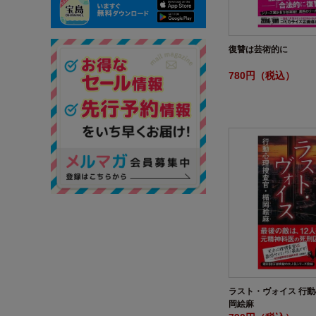
復讐は芸術的に
780円（税込）
ラスト・ヴォイス 行
岡絵麻