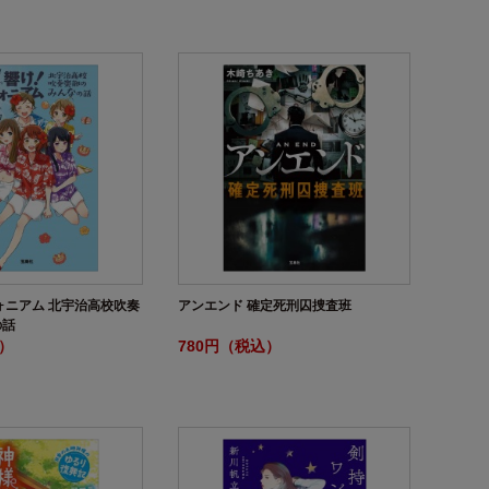
ォニアム 北宇治高校吹奏
アンエンド 確定死刑囚捜査班
の話
込）
780円（税込）