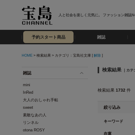
人と社会を楽しく元気に。 ファッション雑誌No
予約スタート商品
雑誌
HOME
> 検索結果 > カテゴリ：宝島社文庫 [
解除
]
検索結果
｜カテ
雑誌
mini
検索結果
1732
件
InRed
大人のおしゃれ手帖
絞り込み
sweet
素敵なあの人
キーワード
リンネル
otona ROSY
在庫