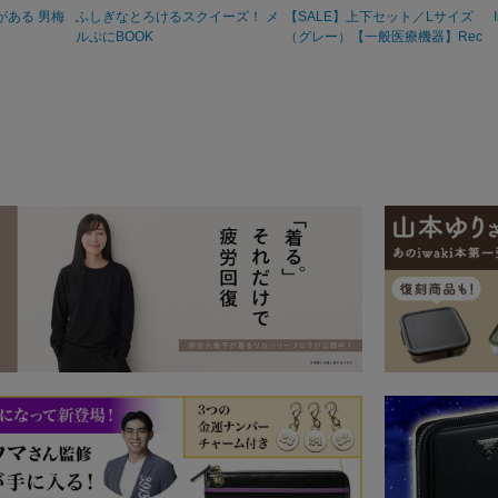
がある 男梅
ふしぎなとろけるスクイーズ！ メ
【SALE】上下セット／Lサイズ
ルぷにBOOK
（グレー）【一般医療機器】Rec
overypro Lab. 疲労回復ウェア 長
袖クルーネック・ロングパンツ