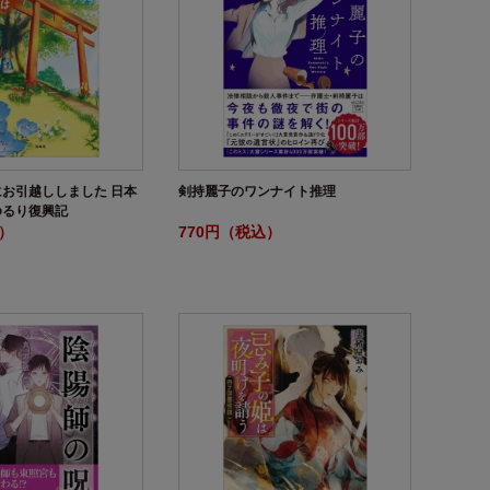
お引越ししました 日本
剣持麗子のワンナイト推理
ゆるり復興記
込）
770円（税込）