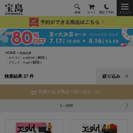
検索
カート
電話で予約
メニュー
HOME
> 検索結果
解除
・カテゴリ：e-MOOK [
]
解除
・ブランド：X-girl [
]
検索結果 27 件
絞り込み
在庫のある商品で絞り込む（0）
1～20
件