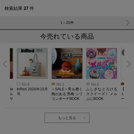
検索結果
27
件
1～20
件
今売れている商品
No.6
No.1
No.2
No.3
oberta
InRed 2026年10月
＜SALE＞男を磨く
ふしぎなとろける
【SAL
ino キル
号
梅がある 男梅 シリ
スクイーズ！ メル
ト／L
ドレッサ
コンポーチBOOK
ぷにBOOK
ー）【
OOK
器】Reco
ab. 
長袖
ク・ロ
もっと見る