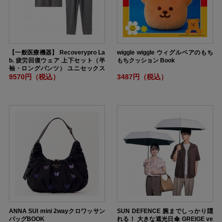
【一般医療機器】 Recoverypro La
wiggle wiggle ウィグルベアのもち
b. 疲労回復ウェア 上下セット（半
もちクッション Book
袖・ロングパンツ） ユニセックス
ゆったりMサイズ DARKGRAY
9570円（税込）
3487円（税込）
ANNA SUI mini 2wayクロワッサン
SUN DEFENCE 腕までしっかり隠
バッグBOOK
れる！ 大きな遮光日傘 GREIGE ve