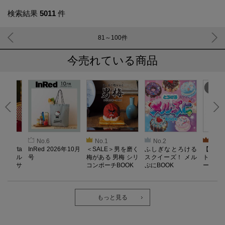
検索結果
5011
件
81～100
件
今売れている商品
No.6
No.1
No.2
No.3
oberta
InRed 2026年10月
＜SALE＞男を磨く
ふしぎなとろける
【SAL
ino キル
号
梅がある 男梅 シリ
スクイーズ！ メル
ト／L
ドレッサ
コンポーチBOOK
ぷにBOOK
ー）【
OOK
器】Reco
ab. 
長袖
ク・ロ
もっと見る