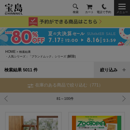
検索
カート
電話で予約
メニュー
HOME
> 検索結果
解除
・人気シリーズ：「ブランドムック」シリーズ [
]
検索結果 5011 件
絞り込み
在庫のある商品で絞り込む（771）
81～100
件