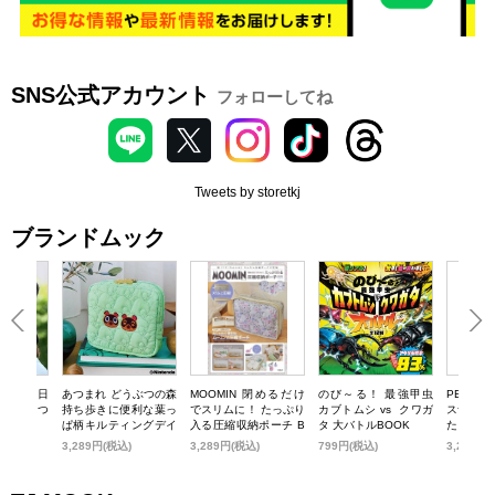
SNS公式アカウント
フォローしてね
Tweets by storetkj
ブランドムック
るでかぶる日
あつまれ どうぶつの森
MOOMIN 閉めるだけ
のび～る！ 最強甲虫
PETER 
遮光生地 つ
持ち歩きに便利な葉っ
でスリムに！ たっぷり
カブトムシ vs クワガ
スナーを
ト
ぱ柄キルティングデイ
入る圧縮収納ポーチ B
タ 大バトルBOOK
たくさん
リーポーチ SPECIAL
OOK flower ver.
圧縮収納ポ
)
3,289円(税込)
3,289円(税込)
799円(税込)
3,289円
BOOK