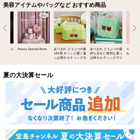
美容アイテムやバッグなど おすすめ商品
UIT ネイル
Peony Special Book
あつまれ どうぶつの森
あつまれ どうぶつの森
エスター
BOOK
180度ガバッと開く葉
持ち歩きに便利な葉っ
わバニテ
っぱ柄キルティング大
ぱ柄キルティングデイ
容量ポーチ SPECIAL
リーポーチ SPECIAL
BOOK
BOOK
夏の大決算セール