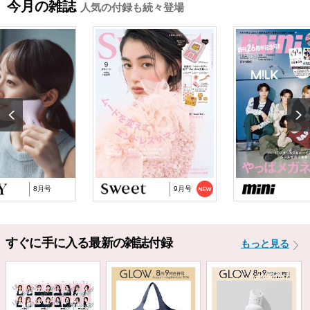
今月の雑誌
人気の付録も続々登場
2026/2/18
『MonoMax』3月号特別付録「コールマン 10大機
能トートバッグ」…
2025/10/29
『猫と仲良くお喋りしていたら、王子様に気に
入られてしまった…
2025/9/24
TJ MOOK『はじめてのZINE』に関するお詫び
8月号
9月号
すぐに手に入る最新の雑誌付録
もっと見る