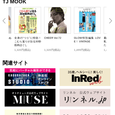
TJ MOOK
もっちりぬ
全身の“つり”に特効！
CHEER Vol.72
GLOW特別編集 LOV
素敵なあ
OK
こむら返りが治る30秒
E！ VINTAGE
私を支え
筋肉ほぐし
たち
)
1,320円(税込)
1,320円(税込)
1,499円(税込)
1,430円
関連サイト