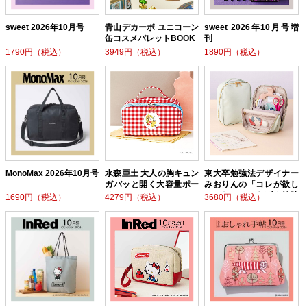
sweet 2026年10月号
青山デカーボ ユニコーン
sweet 2026年10月号増
缶コスメパレットBOOK
刊
1790円（税込）
3949円（税込）
1890円（税込）
MonoMax 2026年10月号
水森亜土 大人の胸キュン
東大卒勉強法デザイナー
ガバッと開く大容量ポー
みおりんの「コレが欲し
チ BOOK
かった！」ごきげん勉強
1690円（税込）
4279円（税込）
3680円（税込）
ポーチBOOK