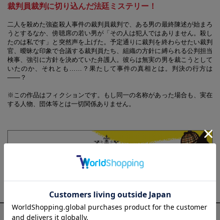
裁判員裁判に切り込んだ法廷ミステリー！
二人を殺めた強盗殺人事件の裁判員裁判で、ある男の最終陳述が始まろ
うとするなか、傍聴席の若い男が「その人は犯人ではありません。殺し
たのは私です」と突然声を上げた。予定通りに裁判を終わらせたい裁判
官、曖昧な印象で合議する裁判員たち、組織の方針に縛られる公判担当
検事、強引に方針を決めていた弁護人。彼らは無実の男を裁こうとして
いたのか、それとも……？果たして事件の真相とは。判決の行方は
――？
※この作品はフィクションです。もし同一の名称があった場合も、実在
する人物、団体等とは一切関係ありません。
プロフィール