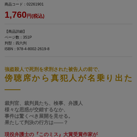
商品コード：02261901
1,760
円(税込)
【商品詳細】
ページ数：351P
判型：四六判
ISBN：978-4-8002-2619-8
強盗殺人で死刑を求刑された被告人の前で、
傍聴席から真犯人が名乗り出た
――
裁判官、裁判員たち、検事、弁護人
様々な思惑が交錯するなか、
事件は驚くべき展開を見せる。
果たして判決の行方は――？
現役弁護士の『このミス』大賞受賞作家が