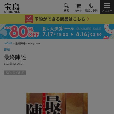
検索
カート
電話で予約
メニュー
HOME
> 最終陳述starting over
書籍
最終陳述
starting over
SOLD OUT