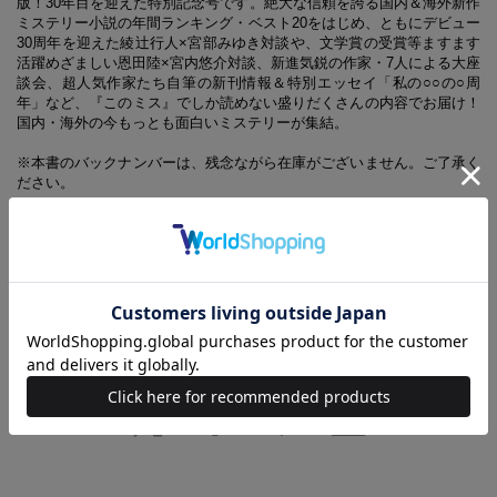
版！30年目を迎えた特別記念号です。絶大な信頼を誇る国内＆海外新作
ミステリー小説の年間ランキング・ベスト20をはじめ、ともにデビュー
30周年を迎えた綾辻行人×宮部みゆき対談や、文学賞の受賞等ますます
活躍めざましい恩田陸×宮内悠介対談、新進気鋭の作家・7人による大座
談会、超人気作家たち自筆の新刊情報＆特別エッセイ「私の○○の○周
年」など、『このミス』でしか読めない盛りだくさんの内容でお届け！
国内・海外の今もっとも面白いミステリーが集結。
※本書のバックナンバーは、残念ながら在庫がございません。ご了承く
ださい。