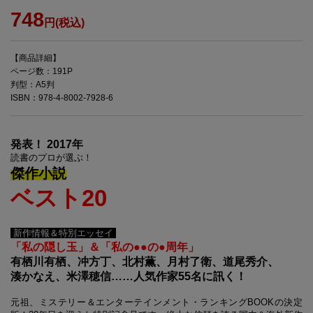
748
円(税込)
【商品詳細】
ページ数：191P
判型：A5判
ISBN：978-4-8002-7928-6
発表！ 2017年
読書のプロが選ぶ！
傑作小説
ベスト20
新作情報＆特別エッセイ
「私の隠し玉」＆「私の●●の●周年」
有栖川有栖、冲方丁、北村薫、月村了衛、道尾秀介、
湊かなえ、米澤穂信……人気作家55名に訊く！
元祖、ミステリー＆エンターテインメント・ランキングBOOKの決定