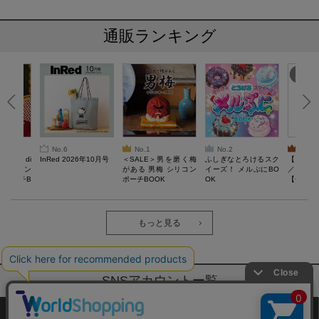
通販ランキング
No.6
No.1
No.2
No.3
erta di
InRed 2026年10月号
＜SALE＞男を磨く梅
ふしぎなとろけるスク
【SAL
 キルティン
がある 男梅 シリコン
イーズ！ メルぷにBO
／Lサイ
ーポーチB
ポーチBOOK
OK
【一般医療
verypro
ウェア 
ク・ロン
もっと見る
SNSアカウントー覧
サイトマップ
公式通販ご利用ガイド