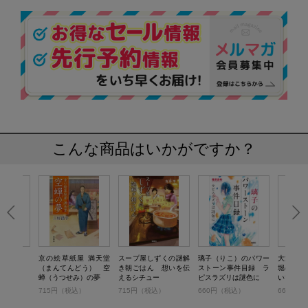
こんな商品はいかがですか？
ン）
京の絵草紙屋 満天堂
スープ屋しずくの謎解
璃子（りこ）のパワー
大江戸科
（まんてんどう） 空
き朝ごはん 想いを伝
ストーン事件目録 ラ
堀のおゆ
蝉（うつせみ）の夢
えるシチュー
ピスラズリは謎色に
いてみろ
）
715円（税込）
715円（税込）
660円（税込）
660円（