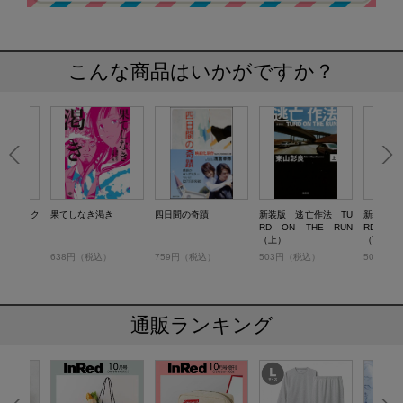
こんな商品はいかがですか？
ーフェク
果てしなき渇き
四日間の奇蹟
新装版 逃亡作法 TU
新装版 
下）
RD ON THE RUN
RD ON
（上）
（下）
）
638円（税込）
759円（税込）
503円（税込）
503円（
通販ランキング