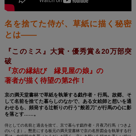
名を捨てた侍が、草紙に描く秘密
とは――
『このミス』大賞・優秀賞＆20万部突
破
『京の縁結び 縁見屋の娘』の
著者が描く待望の第2作！
京の満天堂書林で草紙を執筆する戯作者・行馬。故郷、そ
して名前を捨てた暮らしのなかで、ある女絵師と想いを通
わせるも、頻発する辻斬りの行う“般若刀”が行馬の心に影
を落とす……。
侍としての名前と過去を捨て、京で暮らす戯作者・月夜乃行馬（つきよ
のいくま）。懇意にする板元の満天堂書林で京の名所図会を執筆する行