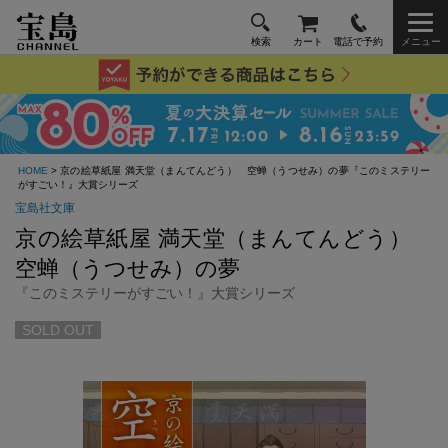
検索
カート
電話で予約
メニュー
HOME
> 京の絵草紙屋 満天堂（まんてんどう） 空蝉（うつせみ）の夢『このミステリー
がすごい！』大賞シリーズ
宝島社文庫
京の絵草紙屋 満天堂（まんてんどう）
空蝉（うつせみ）の夢
『このミステリーがすごい！』大賞シリーズ
SOLD OUT