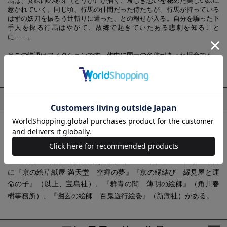
馬は、女絵師の冬芽（とうが）が描く、哀しき想いを秘めた美しい絵に
惹かれていく。同じ頃、行馬の仲間だった侍たちが、行馬が持っている
はずの妖刀を振るう辻斬りに遭った、との報せが入る。自分を騙った下
手人を探る行馬はやがて、故郷で起きていたある悲劇を知ること
に……。
※この物語はフィクションです。作中に同一の名称があった場合でも、
実在する人物・団体等とは一切関係ありません。
プロフィール
三好 昌子(みよし あきこ)
1958年、岡山県生まれ。大阪府在住。嵯峨美術短期大学洋画専攻
科卒。第15回『このミステリーがすごい！』大賞にて『京の縁結
び 縁見屋の娘』で優秀賞を受賞し、2017年デビュー。他の著書
に『京の絵草紙屋 満天堂 空蟬の夢』『京の縁結び 縁見屋と運
命の子』（以上、宝島社）、『群青の闇 薄明の絵師』（角川春
樹事務所）、『幽玄の絵師 百鬼遊行絵巻』（新潮社）がある。