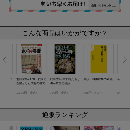
こんな商品はいかがですか？
ルで学ぶ！
別冊宝島2478 戦国史
戦国大名の末裔たちが
真説 戦国武将の素顔
新発見で
を動かした武将の書簡
明かす歴史秘話
税込）
1,100円（税込）
770円（税込）
858円（税込）
549円（
通販ランキング