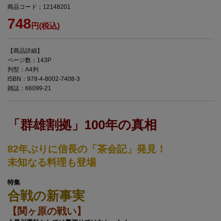
商品コード：12148201
748
円(税込)
【商品詳細】
ページ数：143P
判型：A4判
ISBN：978-4-8002-7408-3
雑誌：66099-21
「群雄割拠」100年の真相
82年ぶりに信長の「茶会記」発見！
未知なる料理も登場
特集
合戦の新事実
【関ヶ原の戦い】