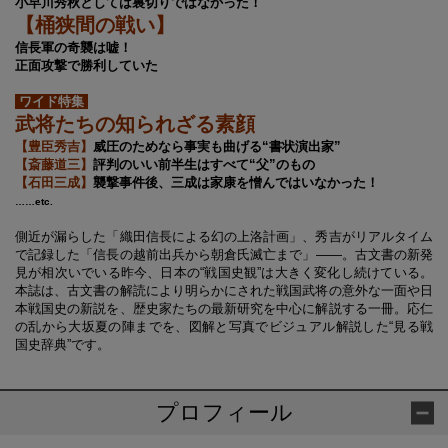
小早川秀秋としては裏切りではなかった！
【桶狭間の戦い】
信長軍の奇襲は嘘！
正面攻撃で勝利していた
ワイド特集
武将たちの知られざる素顔
【豊臣秀吉】
威圧のためなら事実も曲げる“書状演出家”
【斎藤道三】
評判のいい前半生はすべて“父”のもの
【石田三成】
襲撃事件後、三成は家康を憎んではいなかった！
……etc.
側近が漏らした「織田信長による幻の上洛計画」、秀吉がリアルタイム
で記録した「信長の越前出兵から朝倉氏滅亡まで」――。古文書の新発
見が相次いでいる昨今、日本の“戦国史観”は大きく変化し続けている。
本誌は、古文書の解読により明らかにされた戦国武将の意外な一面や日
本戦国史の新説を、歴史家たちの最新研究を中心に解説する一冊。応仁
の乱から大坂夏の陣までを、図解と写真でビジュアル解説した“見る戦
国史辞典”です。
プロフィール