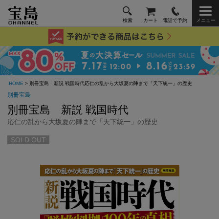
検索
カート
電話で予約
メニュー
HOME
> 別冊宝島 新説 戦国時代応仁の乱から大坂夏の陣まで「天下統一」の歴史
別冊宝島
別冊宝島 新説 戦国時代
応仁の乱から大坂夏の陣まで「天下統一」の歴史
SOLD OUT