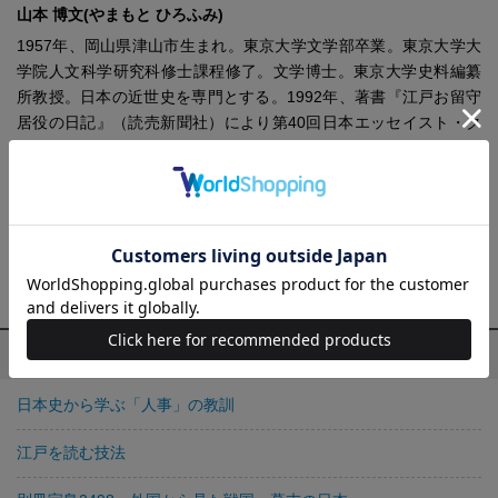
山本 博文(やまもと ひろふみ)
1957年、岡山県津山市生まれ。東京大学文学部卒業。東京大学大
学院人文科学研究科修士課程修了。文学博士。東京大学史料編纂
所教授。日本の近世史を専門とする。1992年、著書『江戸お留守
居役の日記』（読売新聞社）により第40回日本エッセイスト・ク
ラブ賞受賞。ほかにも『敗者の日本史 赤穂事件と四十六士』（吉
川弘文館）、『信長の血統』（文春新書）、『歴史をつかむ技
法』（新潮新書）、『天皇125代と日本の歴史』（光文社新書）、
『歴史の勉強法-確かな教養を手に入れる』（PHP新書）など著書
多数。『角川まんが学習シリーズ 日本の歴史』（全15巻）の監修
を担当。
山本 博文の他の作品
日本史から学ぶ「人事」の教訓
江戸を読む技法