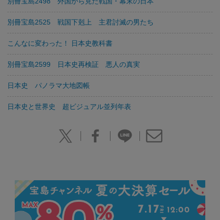
別冊宝島2498 外国から見た戦国・幕末の日本
別冊宝島2525 戦国下剋上 主君討滅の男たち
こんなに変わった！ 日本史教科書
別冊宝島2599 日本史再検証 悪人の真実
日本史 パノラマ大地図帳
日本史と世界史 超ビジュアル並列年表