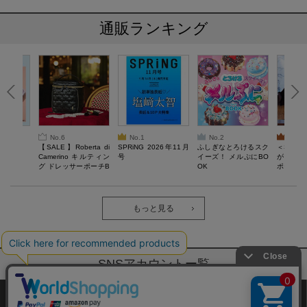
通販ランキング
No.6
No.1
No.2
No.3
6年9月号
【SALE】Roberta di
SPRiNG 2026年11月
ふしぎなとろけるスク
＜SAL
Camerino キルティン
号
イーズ！ メルぷにBO
がある 
グ ドレッサーポーチB
OK
ポーチBO
OOK
もっと見る
SNSアカウントー覧
サイトマップ
公式通販ご利用ガイド