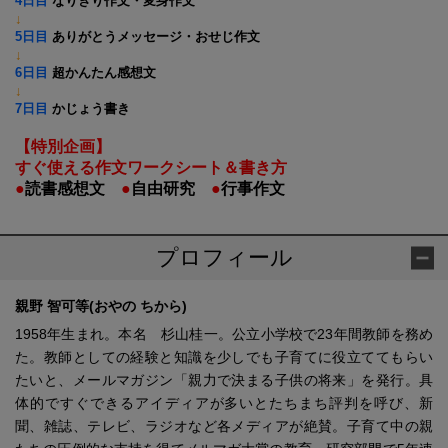
4日目
なりきり作文・変身作文
↓
5日目
ありがとうメッセージ・おせじ作文
↓
6日目
超かんたん感想文
↓
7日目
かじょう書き
【特別企画】
すぐ使える作文ワークシート＆書き方
●
読書感想文
●
自由研究
●
行事作文
プロフィール
親野 智可等(おやの ちから)
1958年生まれ。本名 杉山桂一。公立小学校で23年間教師を務め
た。教師としての経験と知識を少しでも子育てに役立ててもらい
たいと、メールマガジン「親力で決まる子供の将来」を発行。具
体的ですぐできるアイディアが多いとたちまち評判を呼び、新
聞、雑誌、テレビ、ラジオなど各メディアが絶賛。子育て中の親