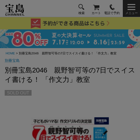
検索
カート
電話で予約
メニュー
HOME
> 別冊宝島2046 親野智可等の7日でスイスイ書ける！ 「作文力」教室
別冊宝島
別冊宝島2046 親野智可等の7日でスイス
イ書ける！ 「作文力」教室
SOLD OUT