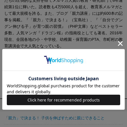
たちの圧倒的な支持を得てメルマガ大賞の教育・研究部門で5年連
続第1位に輝いた。読者数も4万5000人を超え、教育系メルマガと
して最大規模を誇る。また、ブログ「親力講座」には約600本の記
事を掲載。『「親力」で決まる！』（宝島社）、『「自分でグン
グン伸びる子」が育つ親の習慣』（PHP文庫）などベストセラー
多数。人気マンガ『ドラゴン桜』の指南役としても著名。2016年
現在、全国各地の小・中学校、幼稚園・保育園のPTA、市町村の教
育講演会で大人気となっている。
HP
http://www.oyaryoku.jp
親野智可等がつくった遊びながら学力が上がる「楽勉」
http://www.rakuben.com
親野 智可等の他の作品
「親力」で決まる！ 子供を伸ばすために親にできること