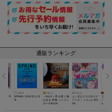
通販ランキング
No.6
No.1
No.2
No.3
26年10月号
SPRiNG 2026年11月
＜SALE＞男を磨く梅
ふしぎなとろけるスク
【SAL
号
がある 男梅 シリコン
イーズ！ メルぷにBO
／Lサ
ポーチBOOK
OK
ル）【一
Recover
労回復ウ