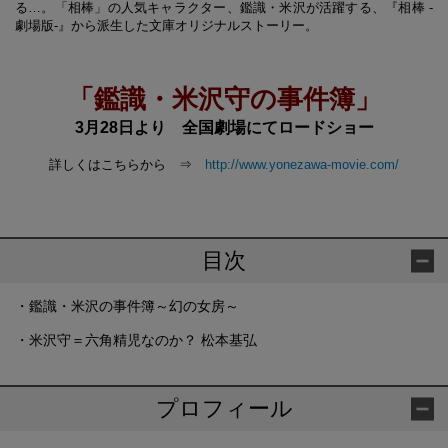
る…。「相棒」の人気キャラクター、鑑識・米沢が活躍する、『相棒 -
劇場版-』から派生した文庫オリジナルストーリー。
「鑑識・米沢守の事件簿」
3月28日より 全国劇場にてロードショー
詳しくはこちらから ⇒
http://www.yonezawa-movie.com/
目次
・鑑識・米沢の事件簿～幻の女房～
・米沢守＝六角精児なのか？ 松本基弘
プロフィール