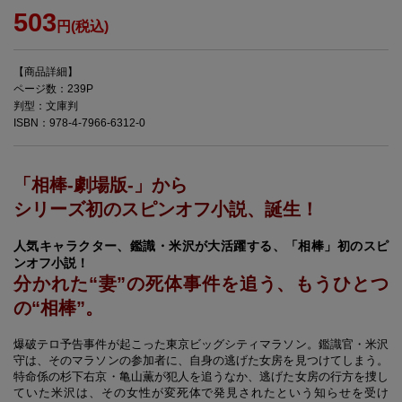
503
円(税込)
【商品詳細】
ページ数：239P
判型：文庫判
ISBN：978-4-7966-6312-0
「相棒-劇場版-」から
シリーズ初のスピンオフ小説、誕生！
人気キャラクター、鑑識・米沢が大活躍する、「相棒」初のスピ
ンオフ小説！
分かれた“妻”の死体事件を追う、もうひとつ
の“相棒”。
爆破テロ予告事件が起こった東京ビッグシティマラソン。鑑識官・米沢
守は、そのマラソンの参加者に、自身の逃げた女房を見つけてしまう。
特命係の杉下右京・亀山薫が犯人を追うなか、逃げた女房の行方を捜し
ていた米沢は、その女性が変死体で発見されたという知らせを受け