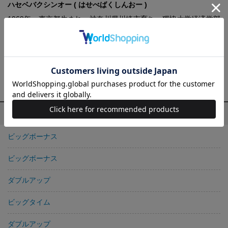
ハセベバクシンオー ( はせべばくしんおー )
1969年、東京都生まれ、神奈川県川崎市育ち。獨協大学経済学部
卒業。『ビッグボーナス』（宝島社）にて第2回『このミステリー
がすごい!』大賞優秀賞を受賞し、2004年作家デビュー。『「相
棒」シリーズ 鑑識・米沢の事件簿～幻の女房～」（宝島社）は、
のちに映画化された。ドラマの脚本なども手掛け、主な作品に
「相棒」シリーズ、「警視庁捜査一課9係」シリーズなどがある。
ハセベバクシンオー の他の作品
ビッグボーナス
ビッグボーナス
ダブルアップ
ビッグタイム
ダブルアップ