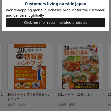
 1
20kgやせた！ 麻生式糖質量ハン
20kgやせた！ 10分ごはん
2
ドブック
880円（税込）
968円（税込）
9