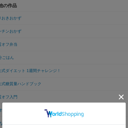
の他の作品
作りおきおかず
レンチンおかず
糖質オフ弁当
0分ごはん
麻生式ダイエット 1週間チャレンジ！
麻生式糖質量ハンドブック
糖質オフ入門
質オフ入門 最新版
ない10分ごはん