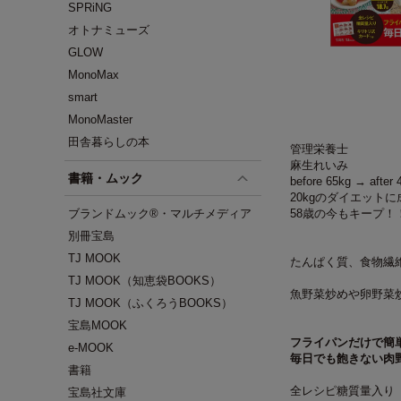
SPRiNG
オトナミューズ
GLOW
MonoMax
smart
MonoMaster
田舎暮らしの本
管理栄養士
麻生れいみ
書籍・ムック
before 65kg → after 
20kgのダイエット
ブランドムック®・マルチメディア
58歳の今もキープ！
別冊宝島
TJ MOOK
たんぱく質、食物繊
TJ MOOK（知恵袋BOOKS）
魚野菜炒めや卵野菜
TJ MOOK（ふくろうBOOKS）
宝島MOOK
フライパンだけで簡
e-MOOK
毎日でも飽きない
肉
書籍
全レシピ糖質量入り
宝島社文庫