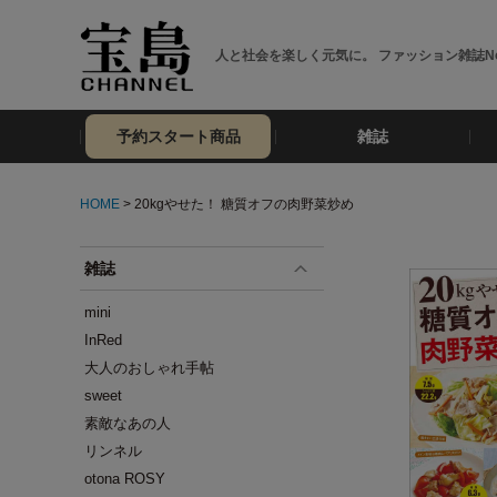
人と社会を楽しく元気に。 ファッション雑誌No
予約スタート商品
雑誌
HOME
> 20kgやせた！ 糖質オフの肉野菜炒め
雑誌
mini
InRed
大人のおしゃれ手帖
sweet
素敵なあの人
リンネル
otona ROSY