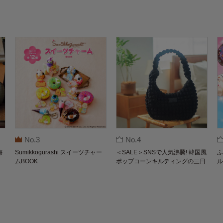
No.3
No.4
梅
Sumikkogurashi スイーツチャー
＜SALE＞SNSで人気沸騰! 韓国風
ふ
ムBOOK
ポップコーンキルティングの三日
ル
月バッグBOOK by THE SCAPE O
F GREEN