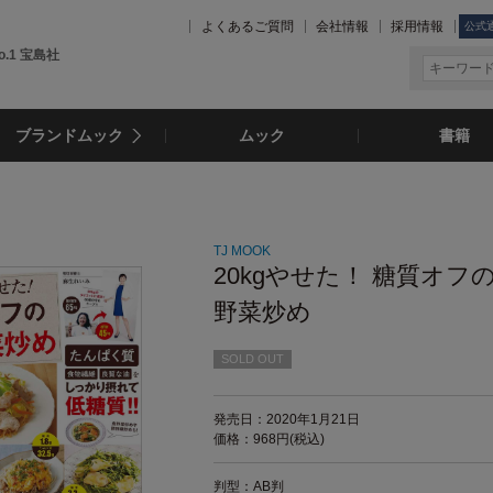
よくあるご質問
会社情報
採用情報
公式
.1 宝島社
ブランドムック
ムック
書籍
TJ MOOK
20kgやせた！ 糖質オフ
野菜炒め
SOLD OUT
発売日：2020年1月21日
価格：968円(税込)
判型：AB判