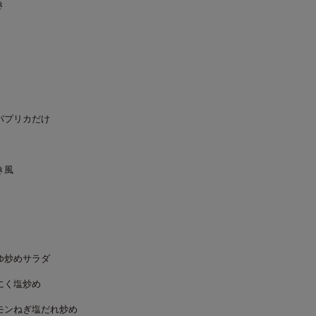
き
パプリカだけ
き風
ゆ炒めサラダ
にく塩炒め
モンねぎ塩だれ炒め