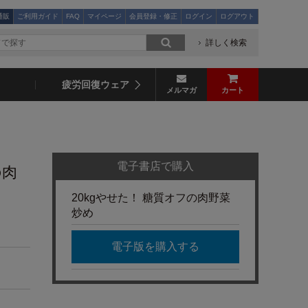
通販
ご利用ガイド
FAQ
マイページ
会員登録・修正
ログイン
ログアウト
詳しく検索
疲労回復ウェア
メルマガ
カート
電子書店で購入
の肉
20kgやせた！ 糖質オフの肉野菜
炒め
電子版を購入する