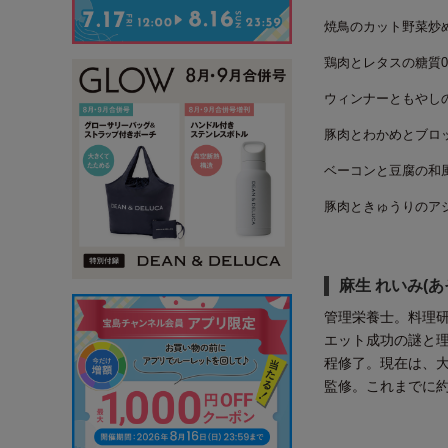
焼鳥のカット野菜炒
鶏肉とレタスの糖質0
ウィンナーともやし
豚肉とわかめとブロ
ベーコンと豆腐の和
豚肉ときゅうりのア
麻生 れいみ(あ
管理栄養士。料理
エット成功の謎と
程修了。現在は、
監修。これまでに約