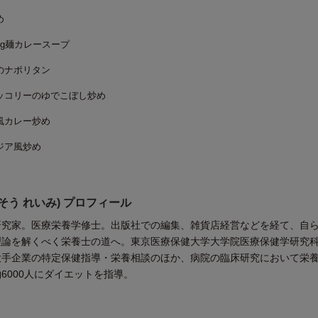
め
g麺カレースープ
のナポリタン
ッコリーのゆでこぼし炒め
風カレー炒め
ジア風炒め
そう れいみ) プロフィール
研究家。医療栄養学修士。出版社での編集、雑貨店経営などを経て、自
理論を解くべく栄養士の道へ。東京医療保健大学大学院医療保健学研究
大手企業の特定保健指導・栄養相談のほか、病院の臨床研究において栄
6000人にダイエットを指導。