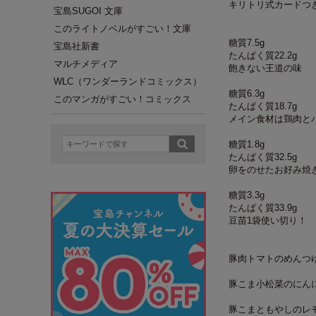
キリトリ式カードつ
宝島SUGOI 文庫
このライトノベルがすごい！文庫
糖質7.5g
宝島社新書
たんぱく質22.2g
マルチメディア
飽きない王道の味
WLC（ワンダーランドコミックス）
糖質6.3g
このマンガがすごい！コミックス
たんぱく質18.7g
メイン食材は鶏肉と
糖質1.8g
たんぱく質32.5g
卵をのせたお好み焼
糖質3.3g
たんぱく質33.9g
豆苗1袋使い切り！
豚肉トマトのめんつ
豚こま小松菜のにん
豚こまともやしのレ