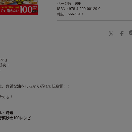
ページ数：96P
ISBN：978-4-299-00129-0
雑誌：66671-07
45kg
に成功！
！
維、良質な油をしっかり摂れて低糖質！！
炒めも！
単・時短
野菜炒め
100
レシピ