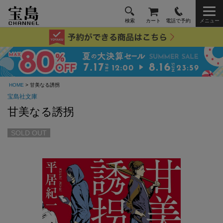
検索
カート
電話で予約
メニュー
HOME
> 甘美なる誘拐
宝島社文庫
甘美なる誘拐
SOLD OUT