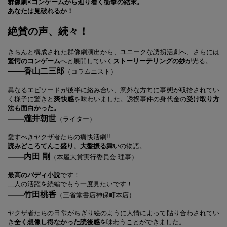
群像劇×コンゲームから辿り着く衝撃の結末。
あなたは見破れるか！
絶賛の声、続々！
きちんと構成された群像劇演出から、ユニークな誘拐活劇へ、さらには
驚愕のコンゲーム
へと展開していく
ストーリーテリングの妙
が光る。
――香山二三郎
（コラムニスト）
異なるエピソードが後半に絡み合い、意外な方向に事態が収拾されてい
く様子に驚きと
爽快感
を味わいました。誘拐事件の身代金の
受け取り方
法も面白かった。
――瀧井朝世
（ライター）
愛すべきヤクザ者たちの痛快活劇!!
読みどころてんこ盛り、大盤振る舞い
の物語。
――内田 剛
（本屋大賞実行委員会 理事）
最高のバディ小説
です！
二人の活躍を続編でもう一度見たいです！
――竹田桃香
（三省堂書店神保町本店）
ヤクザ者たちの日常がちぎり絵のように人情によって貼り合わされてい
き
全く想像し得なかった読後感
を味わうことができました。