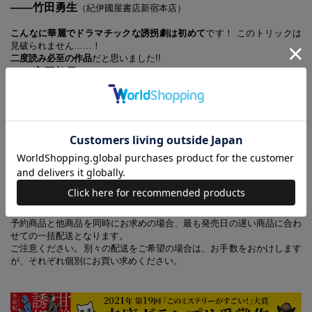
――竹田勇生
（紀伊國屋書店新宿本店）
こんなに華麗でドラマチックな誘拐劇は初めて
です！ このトリックは
見破られません……！
二度読み必至の作品
だと思いました!!
――宗岡敦子
（紀伊國屋書店福岡本店）
ヤクザの下っ端、真二と悠人。人使いの荒い兄貴分にこき使われる彼ら
の冴えない日常は、ある他殺体を見つけてから変わり始める。同じ頃、
調布で部品店を営む植草父娘は、地上げ屋の嫌がらせで廃業に追い込ま
れかけていた。一方、脱法行為で金を稼ぐ宗教団体・ニルヴァーナで
は、教祖の孫娘・春香が誘拐され――。様々な事件が、衝撃のラストに
どうやって帰結する!? 誘拐ミステリーの新機軸！
【あわせ買い時の配送について】
予約商品と他商品を同時にお求めの場合、最も発売日の遅い商品に合わ
せての一括配送となります。
ご注意ください。別々の配送をご希望の場合は、お手数をおかけします
が、それぞれ個別にお買い求めください。