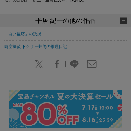
塔」の誘拐』（以上、宝島社文庫）がある。
平居 紀一の他の作品
「白い巨塔」の誘拐
時空探偵 ドクター井筒の推理日記