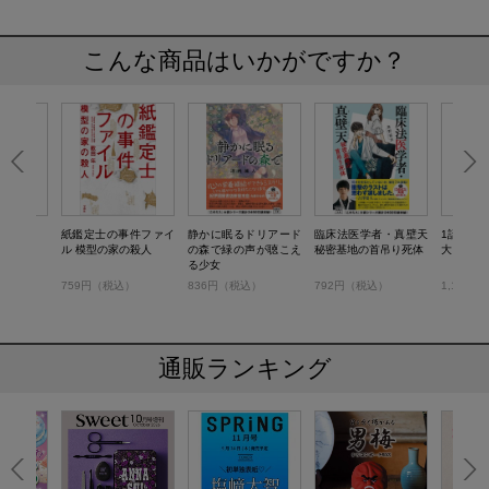
こんな商品はいかがですか？
イン
紙鑑定士の事件ファイ
静かに眠るドリアード
臨床法医学者・真壁天
1話3分
ル 模型の家の殺人
の森で緑の声が聴こえ
秘密基地の首吊り死体
大どんで
る少女
）
759円（税込）
836円（税込）
792円（税込）
1,100
通販ランキング