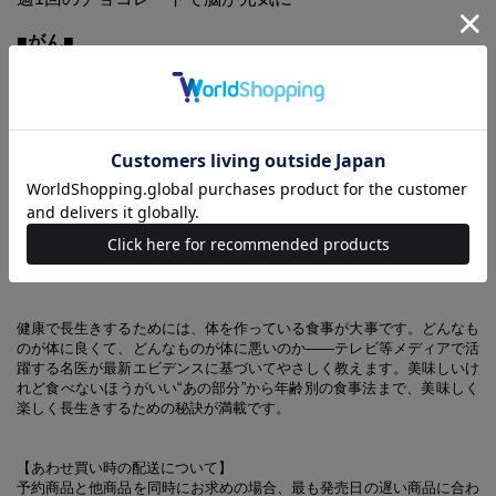
■がん■
○ 肉の発がん性物質はビール漬け焼きで減る
× 毎日のベーコン2枚喫煙者並みのリスク！
■心臓病■
○ 青魚とクルミで血管は若返る！
× トランス脂肪酸で動脈硬化が進む
■糖尿病■
○ コーヒーは1日5杯までOK！
× フルーツジュースは果汁100％でも無意味
健康で長生きするためには、体を作っている食事が大事です。どんなも
のが体に良くて、どんなものが体に悪いのか――テレビ等メディアで活
躍する名医が最新エビデンスに基づいてやさしく教えます。美味しいけ
れど食べないほうがいい“あの部分”から年齢別の食事法まで、美味しく
楽しく長生きするための秘訣が満載です。
【あわせ買い時の配送について】
予約商品と他商品を同時にお求めの場合、最も発売日の遅い商品に合わ