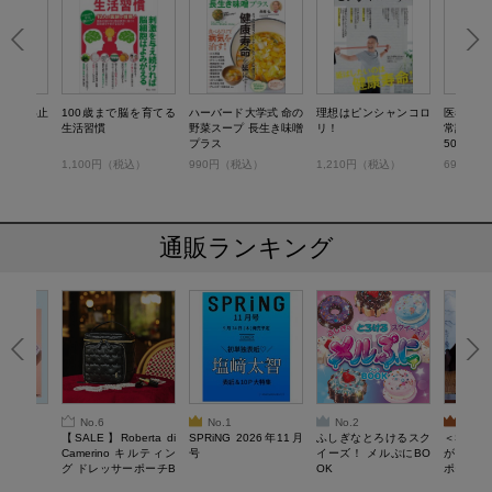
化を食い止
100歳まで脳を育てる
ハーバード大学式 命の
理想はピンシャンコロ
医者が教
ザ
生活習慣
野菜スープ 長生き味噌
リ！
常識 や
プラス
50のこと
）
1,100円（税込）
990円（税込）
1,210円（税込）
690円（
通販ランキング
No.6
No.1
No.2
No.3
6年9月号
【SALE】Roberta di
SPRiNG 2026年11月
ふしぎなとろけるスク
＜SAL
Camerino キルティン
号
イーズ！ メルぷにBO
がある 
グ ドレッサーポーチB
OK
ポーチBO
OOK