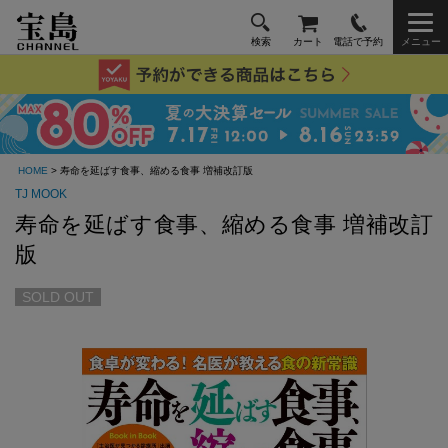
検索
カート
電話で予約
メニュー
HOME
> 寿命を延ばす食事、縮める食事 増補改訂版
TJ MOOK
寿命を延ばす食事、縮める食事 増補改訂
版
SOLD OUT