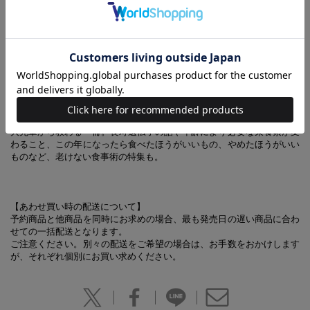
の習慣
ホルトハウス房子さん・87歳
料理研究家
今からでも遅くない!!
長寿時代の今、延ばしたいのは健康寿命です! 暮らしを謳歌している90
歳超えのご長寿の方には、食事や運動などのマイルールやルーティンが
ありました。病気や入院をせず元気であり続ける健康寿命の延ばし方を
大先輩から教わる一冊。長寿遺伝子の話や年齢により必要な栄養素が変
わること、この年になったら食べたほうがいいもの、やめたほうがいい
ものなど、老けない食事術の特集も。
【あわせ買い時の配送について】
予約商品と他商品を同時にお求めの場合、最も発売日の遅い商品に合わ
せての一括配送となります。
ご注意ください。別々の配送をご希望の場合は、お手数をおかけします
が、それぞれ個別にお買い求めください。