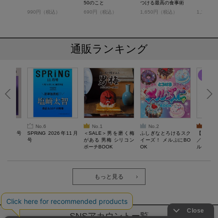
50のこと
つける最高の食事術
税込）
990円（税込）
690円（税込）
1,650円（税込）
1,100
通販ランキング
No.6
No.1
No.2
No.3
26年10月号
SPRiNG 2026年11月
＜SALE＞男を磨く梅
ふしぎなとろけるスク
【SAL
号
がある 男梅 シリコン
イーズ！ メルぷにBO
／Lサ
ポーチBOOK
OK
ル）【一
Recover
労回復ウ
ーネック
ツ
もっと見る
SNSアカウントー覧