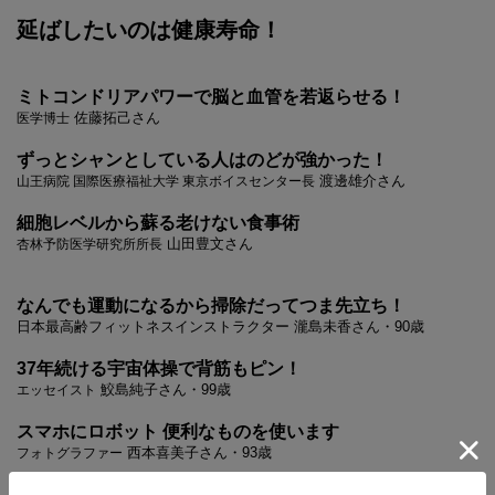
延ばしたいのは健康寿命！
ミトコンドリアパワーで脳と血管を若返らせる！
佐藤拓己さん
医学博士
ずっとシャンとしている人はのどが強かった！
渡邊雄介さん
山王病院 国際医療福祉大学 東京ボイスセンター長
細胞レベルから蘇る老けない食事術
山田豊文さん
杏林予防医学研究所所長
なんでも運動になるから掃除だってつま先立ち！
日本最高齢フィットネスインストラクター 瀧島未香さん・90歳
37年続ける宇宙体操で背筋もピン！
鮫島純子さん・99歳
エッセイスト
スマホにロボット 便利なものを使います
西本喜美子さん・93歳
フォトグラファー
99歳までシャンとしていた夫とこれから90歳を迎える私