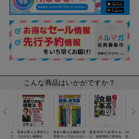
こんな商品はいかがですか？
圧・高コレ
医者が教える風邪ひと
医者が教える健康の新
最新科学で証明され
100歳
を食べ物で
つひかない健康法
常識 やってはいけない
た 超効率的に筋肉を
生活習慣